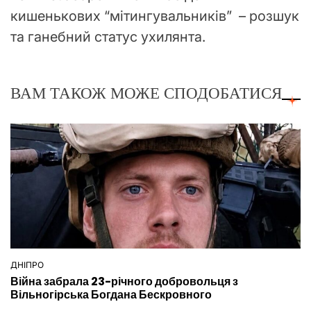
кишенькових “мітингувальників” – розшук
та ганебний статус ухилянта.
ВАМ ТАКОЖ МОЖЕ СПОДОБАТИСЯ
ДНІПРО
ОПУБЛІКУВАТИ
Війна забрала 23-річного добровольця з
У
Вільногірська Богдана Бескровного