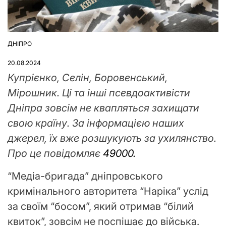
ДНІПРО
ОПУБЛІКУВАТИ
У
20.08.2024
Купрієнко, Селін, Боровенський,
Мірошник. Ці та інші псевдоактивісти
Дніпра зовсім не квапляться захищати
свою країну. За інформацією наших
джерел, їх вже розшукують за ухилянство.
Про це повідомляє
49000.
“Медіа-бригада” дніпровського
кримінального авторитета “Наріка” услід
за своїм “босом”, який отримав “білий
квиток”, зовсім не поспішає до війська.