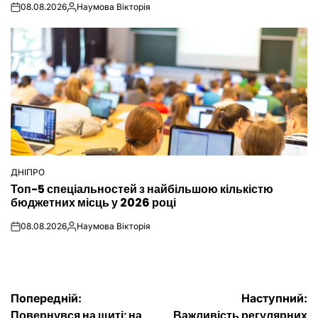
08.08.2026
Наумова Вікторія
on
Опубліковано
ДНІПРО
ОПУБЛІКУВАТИ
Топ-5 спеціальностей з найбільшою кількістю
У
бюджетних місць у 2026 році
08.08.2026
Наумова Вікторія
on
Опубліковано
Навігація
Попередній:
Наступний:
Повернувся на щиті: на
Важливість регулярних