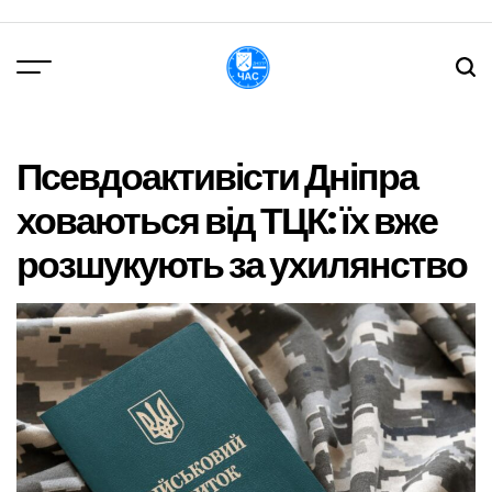
Перейти
до
вмісту
DPChas
Псевдоактивісти Дніпра
ховаються від ТЦК: їх вже
розшукують за ухилянство