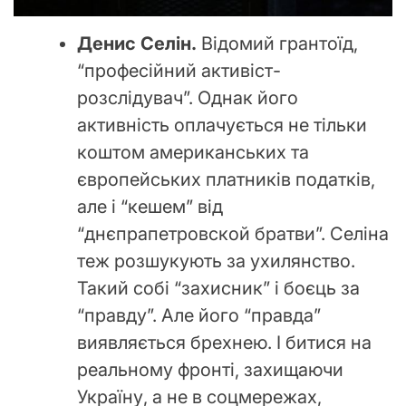
Денис Селін.
Відомий грантоїд,
“професійний активіст-
розслідувач”. Однак його
активність оплачується не тільки
коштом американських та
європейських платників податків,
але і “кешем” від
“днєпрапетровской братви”. Селіна
теж розшукують за ухилянство.
Такий собі “захисник” і боєць за
“правду”. Але його “правда”
виявляється брехнею. І битися на
реальному фронті, захищаючи
Україну, а не в соцмережах,