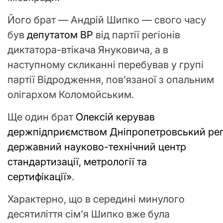
Його брат — Андрій Шипко — свого часу
був
депутатом ВР
від партії регіонів
диктатора-втікача Януковича, а в
наступному скликанні перебував у групі
партії Відродження, пов’язаної з опальним
олігархом Коломойським.
Ще один брат
Олексій керував
держпідприємством
Дніпропетровський
ре
державний науково-технічний центр
стандартизації, метрології та
сертифікації»
.
Характерно, що в середині минулого
десятиліття сім’я Шипко вже була