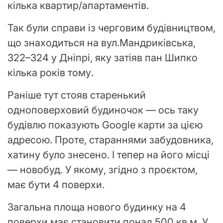
кілька квартир/апартаментів.
Так були справи із черговим будівництвом,
що знаходиться на вул.Мандриківська,
322–324 у Дніпрі, яку затіяв пан Шипко
кілька років тому.
Раніше тут стояв старенький
одноповерховий будиночок — ось таку
будівлю показують Google карти за цією
адресою. Проте, стараннями забудовника,
хатину було знесено. І тепер на його місці
— новобуд. У якому, згідно з проєктом,
має бути 4 поверхи.
Загальна площа нового будинку на 4
поверхи має становити понад 500 кв.м. У