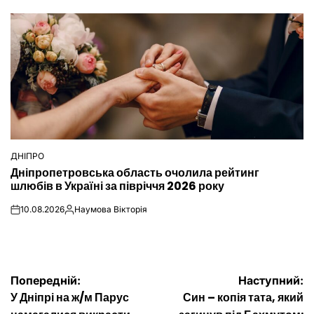
ДНІПРО
ОПУБЛІКУВАТИ
Дніпропетровська область очолила рейтинг
У
шлюбів в Україні за півріччя 2026 року
10.08.2026
Наумова Вікторія
on
Опубліковано
Навігація
Попередній:
Наступний:
У Дніпрі на ж/м Парус
Син – копія тата, який