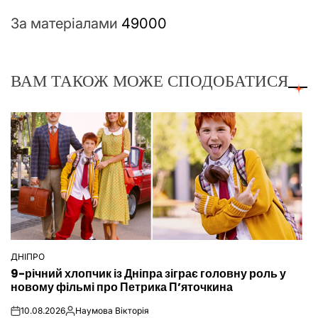
За матеріалами
49000
ВАМ ТАКОЖ МОЖЕ СПОДОБАТИСЯ
ДНІПРО
ОПУБЛІКУВАТИ
9-річний хлопчик із Дніпра зіграє головну роль у
У
новому фільмі про Петрика П’яточкина
10.08.2026
Наумова Вікторія
on
Опубліковано