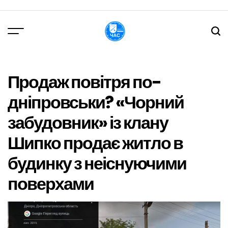
Перейти
до
вмісту
DPChas
Продаж повітря по-
дніпровськи? «Чорний
забудовник» із клану
Шипко продає житло в
будинку з неіснуючими
поверхами