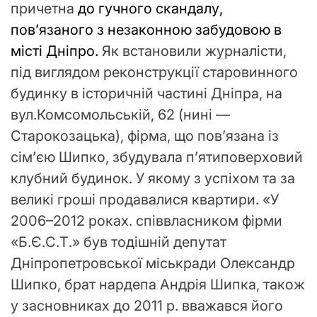
причетна
до гучного скандалу,
пов’язаного з незаконною забудовою в
місті Дніпро.
Як встановили журналісти,
під виглядом реконструкції старовинного
будинку в історичній частині Дніпра, на
вул.Комсомольській, 62 (нині —
Старокозацька), фірма, що пов’язана із
сім’єю Шипко, збудувала п’ятиповерховий
клубний будинок. У якому з успіхом та за
великі гроші продавалися квартири. «У
2006–2012 роках. співвласником фірми
«Б.Є.С.Т.» був тодішній депутат
Дніпропетровської міськради Олександр
Шипко, брат нардепа Андрія Шипка, також
у засновниках до 2011 р. вважався його