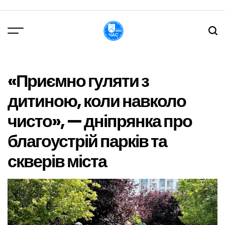
Перейти
до
вмісту
DPChas
«Приємно гуляти з
дитиною, коли навколо
чисто», — дніпрянка про
благоустрій парків та
скверів міста