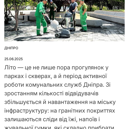
ДНІПРО
ОПУБЛІКУВАТИ
У
25.06.2025
Літо — це не лише пора прогулянок у
парках і скверах, а й період активної
роботи комунальних служб Дніпра. Зі
зростанням кількості відвідувачів
збільшується й навантаження на міську
інфраструктуру: на гранітних покриттях
залишаються сліди від їжі, напоїв і
жувальної гумки, які складно прибрати