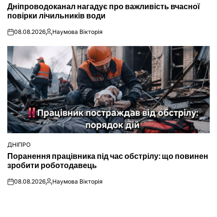
Дніпроводоканал нагадує про важливість вчасної
У
повірки лічильників води
08.08.2026
Наумова Вікторія
on
Опубліковано
ДНІПРО
ОПУБЛІКУВАТИ
Поранення працівника під час обстрілу: що повинен
У
зробити роботодавець
08.08.2026
Наумова Вікторія
on
Опубліковано