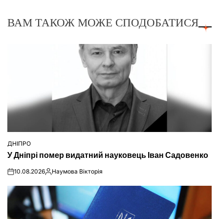
ВАМ ТАКОЖ МОЖЕ СПОДОБАТИСЯ
ДНІПРО
ОПУБЛІКУВАТИ
У Дніпрі помер видатний науковець Іван Садовенко
У
10.08.2026
Наумова Вікторія
on
Опубліковано