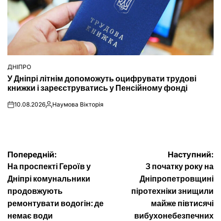
ДНІПРО
ОПУБЛІКУВАТИ
У Дніпрі літнім допоможуть оцифрувати трудові
У
книжки і зареєструватись у Пенсійному фонді
10.08.2026
Наумова Вікторія
on
Опубліковано
Навігація
Попередній:
Наступний:
На проспекті Героїв у
З початку року на
записів
Дніпрі комунальники
Дніпропетровщині
продовжують
піротехніки знищили
ремонтувати водогін: де
майже півтисячі
немає води
вибухонебезпечних