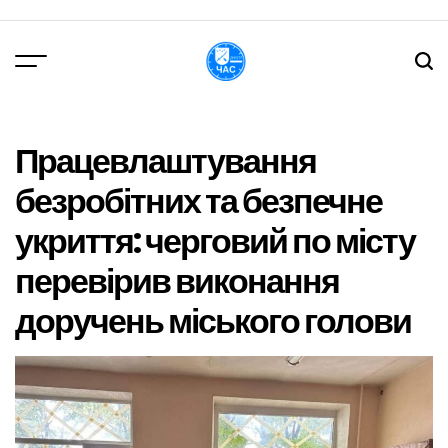
Перейти
до
вмісту
DPChas
Працевлаштування
безробітних та безпечне
укриття: черговий по місту
перевірив виконання
доручень міського голови