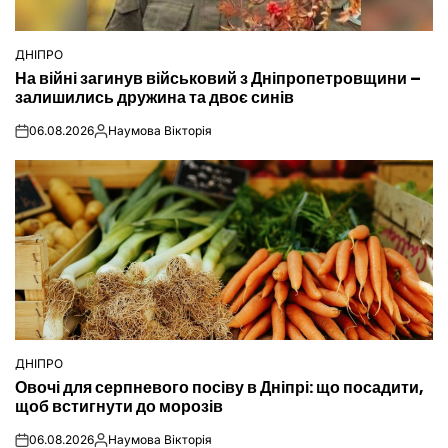
ДНІПРО
ОПУБЛІКУВАТИ
На війні загинув військовий з Дніпропетровщини –
У
залишились дружина та двоє синів
06.08.2026
Наумова Вікторія
on
Опубліковано
ДНІПРО
ОПУБЛІКУВАТИ
Овочі для серпневого посіву в Дніпрі: що посадити,
У
щоб встигнути до морозів
06.08.2026
Наумова Вікторія
on
Опубліковано