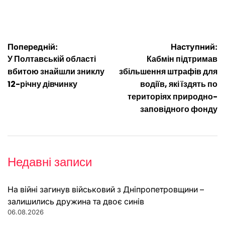
Навігація
Попередній:
Наступний:
У Полтавській області
Кабмін підтримав
записів
вбитою знайшли зниклу
збільшення штрафів для
12-річну дівчинку
водіїв, які їздять по
територіях природно-
заповідного фонду
Недавні записи
На війні загинув військовий з Дніпропетровщини –
залишились дружина та двоє синів
06.08.2026