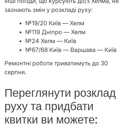
Інші поїзди, що курсують до/з Хелма, не
зазнають змін у розкладі руху:
№19/20 Київ — Хелм
№119 Дніпро — Хелм
№24 Хелм — Київ
№67/68 Київ — Варшава — Київ
Ремонтні роботи триватимуть до 30
серпня.
Переглянути розклад
руху та придбати
квитки ви можете: