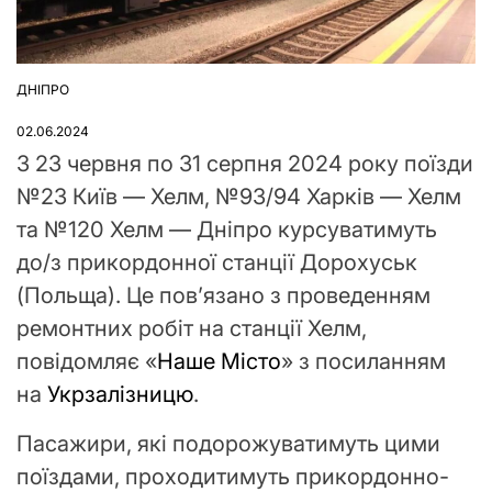
ДНІПРО
ОПУБЛІКУВАТИ
У
02.06.2024
З 23 червня по 31 серпня 2024 року поїзди
№23 Київ — Хелм, №93/94 Харків — Хелм
та №120 Хелм — Дніпро курсуватимуть
до/з прикордонної станції Дорохуськ
(Польща). Це пов’язано з проведенням
ремонтних робіт на станції Хелм,
повідомляє «
Наше Місто
» з посиланням
на
Укрзалізницю
.
Пасажири, які подорожуватимуть цими
поїздами, проходитимуть прикордонно-