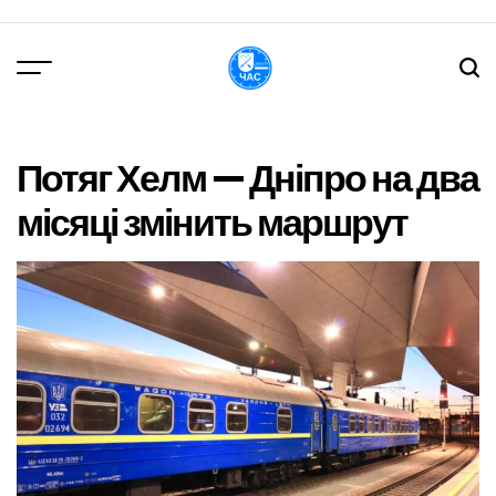
Перейти
до
вмісту
DPChas
Потяг Хелм — Дніпро на два
місяці змінить маршрут