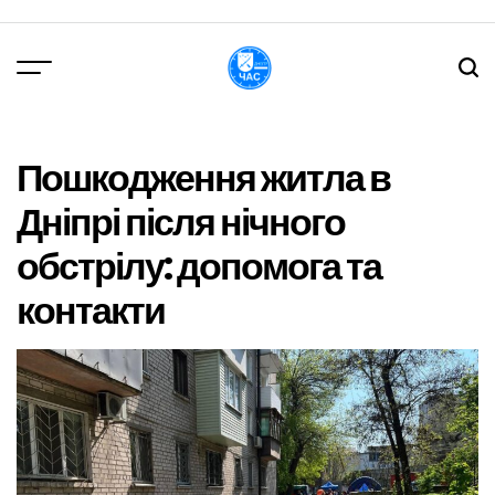
Перейти
до
вмісту
DPChas
Пошкодження житла в
Дніпрі після нічного
обстрілу: допомога та
контакти