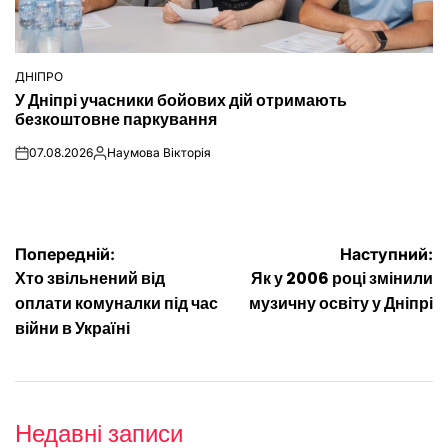
ДНІПРО
ОПУБЛІКУВАТИ
У Дніпрі учасники бойових дій отримають
У
безкоштовне паркування
07.08.2026
Наумова Вікторія
on
Опубліковано
Навігація
Попередній:
Наступний:
Хто звільнений від
Як у 2006 році змінили
записів
оплати комуналки під час
музичну освіту у Дніпрі
війни в Україні
Недавні записи