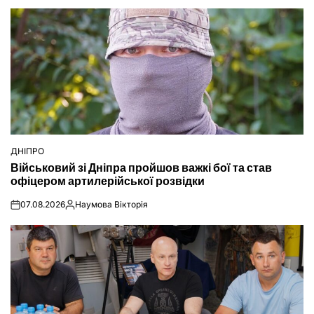
ДНІПРО
ОПУБЛІКУВАТИ
Військовий зі Дніпра пройшов важкі бої та став
У
офіцером артилерійської розвідки
07.08.2026
Наумова Вікторія
on
Опубліковано