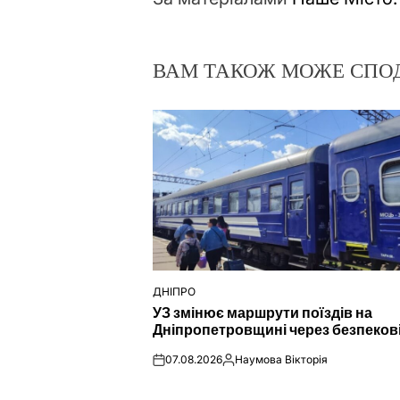
ВАМ ТАКОЖ МОЖЕ СПО
ДНІПРО
ОПУБЛІКУВАТИ
УЗ змінює маршрути поїздів на
У
Дніпропетровщині через безпеков
07.08.2026
Наумова Вікторія
on
Опубліковано