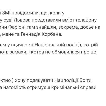
і ЗМІ повідомили, що, коли у
 суді Львова представили вміст телефону
ини Фаріон, там знайшли, зокрема, досьє на
, мене та Геннадія Корбана.
м у вдячності Національній поліції, котрій
ують замахи, і котра не обмовилася про це
ектно ) хочу подякувати Нацполіції.Бо ти
, а натомість отримуєш кримінальні справи