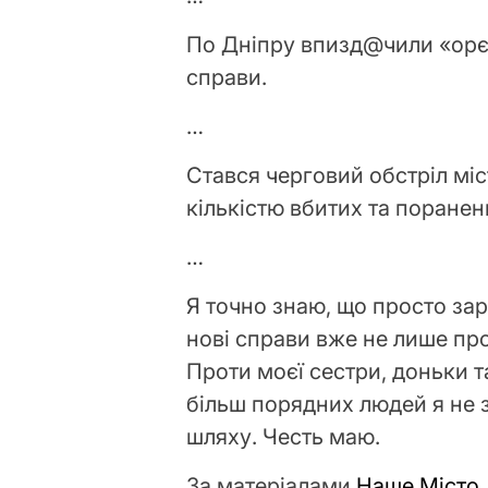
По Дніпру впизд@чили «орєш
справи.
…
Стався черговий обстріл міс
кількістю вбитих та поранени
…
Я точно знаю, що просто за
нові справи вже не лише про
Проти моєї сестри, доньки 
більш порядних людей я не 
шляху. Честь маю.
За матеріалами
Наше Місто.