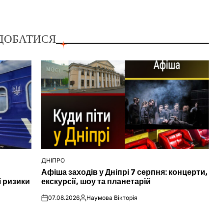
ДОБАТИСЯ
ДНІПРО
ОПУБЛІКУВАТИ
Афіша заходів у Дніпрі 7 серпня: концерти,
У
і ризики
екскурсії, шоу та планетарій
07.08.2026
Наумова Вікторія
on
Опубліковано