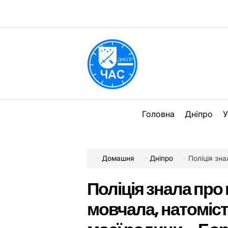
Перейти
до
вмісту
DPChas
Головна
Дніпро
У
Домашня
Дніпро
Поліція знала про 
Поліція знала про 
мовчала, натоміст