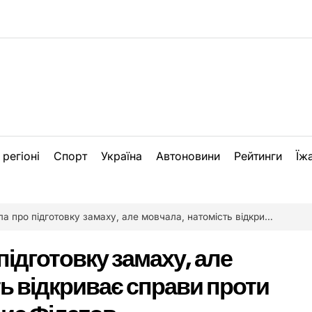
 регіоні
Спорт
Україна
Автоновини
Рейтинги
Їж
підготовку замаху, але мовчала, натомість відкриває справи проти моєї родини – Борис Філатов
підготовку замаху, але
ь відкриває справи проти