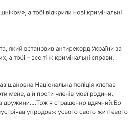
ніком», а тобі відкрили нові кримінальні
та, який встановив антирекорд України за
х, а тобі – все ті ж кримінальні справи.
раз шановна Національна поліція клепає
ти мене, а й проти членів моєї родини.
та дружини.…Тож я страшенно вдячний.Бо
зустрічав упродовж усього свого життєвого