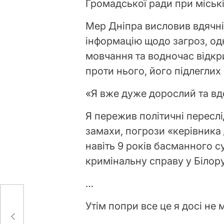
Громадської ради при міські
Мер Дніпра висловив вдячніс
інформацію щодо загроз, од
мовчання та водночас відк
проти нього, його підлеглих 
«Я вже дуже дорослий та вд
Я пережив політичні переслі
замахи, погрози «керівника 
навіть 9 років басманного суд
кримінальну справу у Білорус
…
Утім попри все це я досі не
я
них