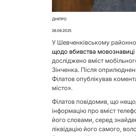
ДНІПРО
ОПУБЛІКУВАТИ
У
26.06.2025
У Шевченківському районно
щодо вбивства мовознавиц
досліджено вміст мобільног
Зінченка. Після оприлюднен
Філатов опублікував комента
місто».
Філатов повідомив, що нещ
інформацію про вміст телефо
його словами, серед знайде
ліквідацію його самого, вол