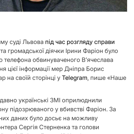
му суді Львова
під час розгляду справи
і
та громадської діячки Ірини Фаріон було
о телефона обвинуваченого В’ячеслава
ня цієї інформації мер Дніпра Борис
р на своїй сторінці у
Telegram
, пише «Наше
одавно українські ЗМІ оприлюднили
ну підозрюваного у вбивстві Фаріон. За
них даних було досьє на можливу
онтера Сергія Стерненка та голови