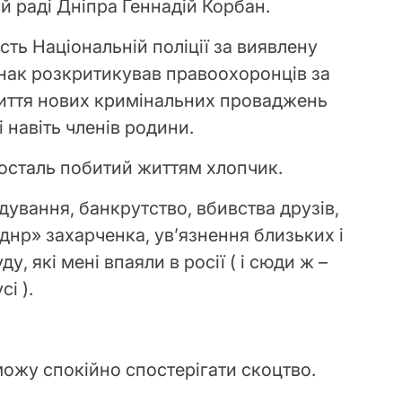
й раді Дніпра Геннадій Корбан.
ть Національній поліції за виявлену
нак розкритикував правоохоронців за
риття нових кримінальних проваджень
і навіть членів родини.
осталь побитий життям хлопчик.
дування, банкрутство, вбивства друзів,
днр» захарченка, увʼязнення близьких і
у, які мені впаяли в росії ( і сюди ж –
і ).
 можу спокійно спостерігати скоцтво.