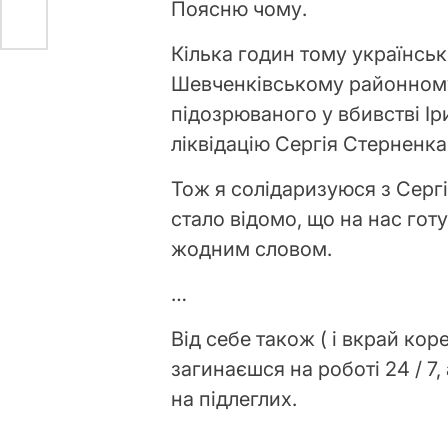
Поясню чому.
Кілька годин тому українськ
Шевченківському районному
підозрюваного у вбивстві Ір
ліквідацію Сергія Стерненка
Тож я солідаризуюся з Сергіє
стало відомо, що на нас гот
жодним словом.
…
Від себе також ( і вкрай кор
загинаєшся на роботі 24 / 7
на підлеглих.
…