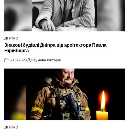
ДНІПРО
ОПУБЛІКУВАТИ
Знакові будівлі Дніпра від архітектора Павла
У
Нірінберга
07.08.2026
Наумова Вікторія
on
Опубліковано
ДНІПРО