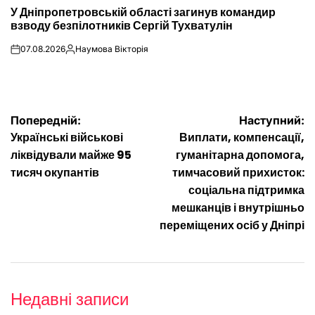
ОПУБЛІКУВАТИ
У Дніпропетровській області загинув командир
У
взводу безпілотників Сергій Тухватулін
07.08.2026
Наумова Вікторія
on
Опубліковано
Навігація
Попередній:
Наступний:
Українські військові
Виплати, компенсації,
записів
ліквідували майже 95
гуманітарна допомога,
тисяч окупантів
тимчасовий прихисток:
соціальна підтримка
мешканців і внутрішньо
переміщених осіб у Дніпрі
Недавні записи