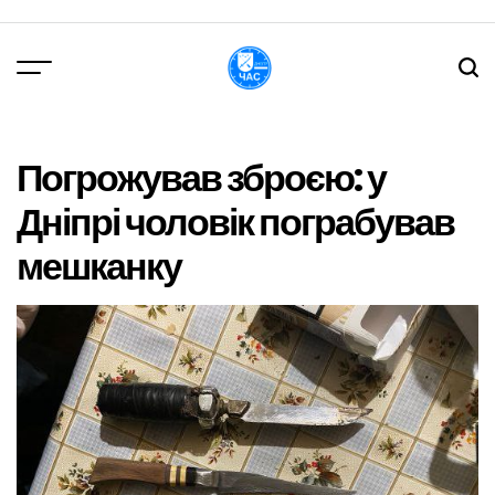
Перейти
до
вмісту
DPChas
Погрожував зброєю: у
Дніпрі чоловік пограбував
мешканку