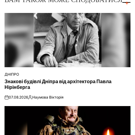
ДНІПРО
ОПУБЛІКУВАТИ
Знакові будівлі Дніпра від архітектора Павла
У
Нірінберга
07.08.2026
Наумова Вікторія
on
Опубліковано