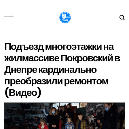
Перейти
до
вмісту
DPChas
Подъезд многоэтажки на
жилмассиве Покровский в
Днепре кардинально
преобразили ремонтом
(Видео)