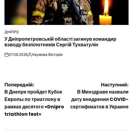
ДНІПРО
ОПУБЛІКУВАТИ
У Дніпропетровській області загинув командир
У
взводу безпілотників Сергій Тухватулін
07.08.2026
Наумова Вікторія
on
Опубліковано
Навігація
Попередній:
Наступний:
В Днепре пройдет Кубок
В Минздраве назвали
записів
Европы по триатлону в
дату внедрения COVID-
рамках десятого «Dnipro
сертификатов в Украине
triathlon fest»