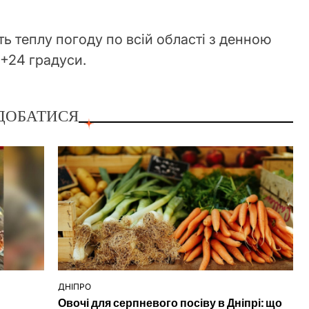
ь теплу погоду по всій області з денною
+24 градуси.
ДОБАТИСЯ
ДНІПРО
ОПУБЛІКУВАТИ
Овочі для серпневого посіву в Дніпрі: що
У