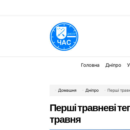
Перейти
до
вмісту
DPChas
Головна
Дніпро
У
Домашня
Дніпро
Перші травн
Перші травневі тепл
травня