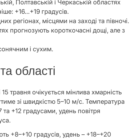
ській, Полтавській і Черкаській областях
іше: +16…+19 градусів.
них регіонах, місцями на заході та півночі.
ях прогнозують короткочасні дощі, але з
сонячним і сухим.
 та області
 15 травня очікується мінлива хмарність
дутиме зі швидкістю 5–10 м/с. Температура
 та +12 градусами, удень повітря
уса.
ють +8–+10 градусів, удень – +18–+20