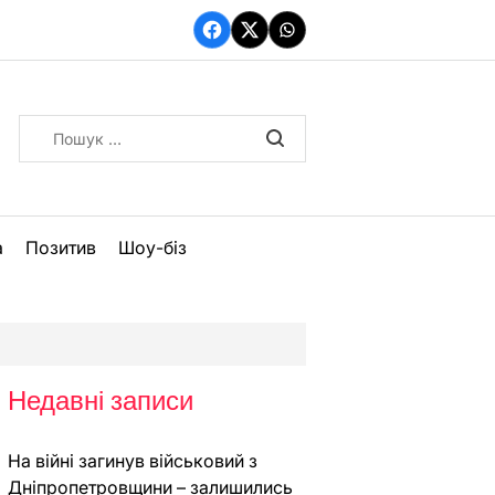
Facebook
Twitter
WhatsApp
Пошук:
а
Позитив
Шоу-біз
Недавні записи
На війні загинув військовий з
Дніпропетровщини – залишились