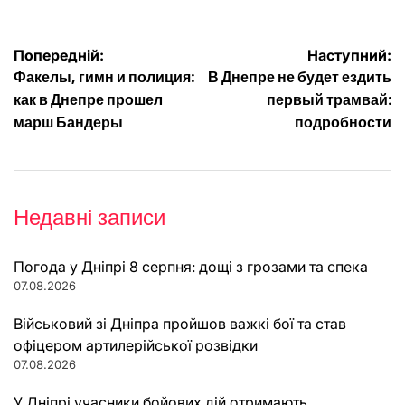
Навігація
Попередній:
Наступний:
Факелы, гимн и полиция:
В Днепре не будет ездить
записів
как в Днепре прошел
первый трамвай:
марш Бандеры
подробности
Недавні записи
Погода у Дніпрі 8 серпня: дощі з грозами та спека
07.08.2026
Військовий зі Дніпра пройшов важкі бої та став
офіцером артилерійської розвідки
07.08.2026
У Дніпрі учасники бойових дій отримають