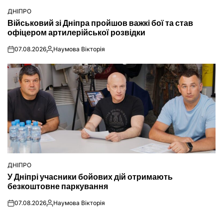
ДНІПРО
ОПУБЛІКУВАТИ
Військовий зі Дніпра пройшов важкі бої та став
У
офіцером артилерійської розвідки
07.08.2026
Наумова Вікторія
on
Опубліковано
ДНІПРО
ОПУБЛІКУВАТИ
У Дніпрі учасники бойових дій отримають
У
безкоштовне паркування
07.08.2026
Наумова Вікторія
on
Опубліковано