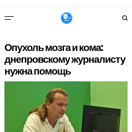
Перейти
до
вмісту
DPChas
Опухоль мозга и кома:
днепровскому журналисту
нужна помощь