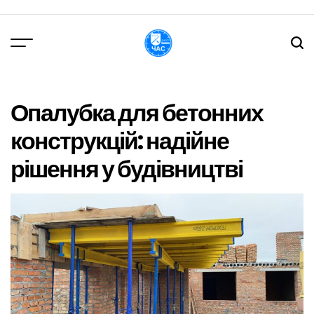
Перейти
до
вмісту
DPChas
Опалубка для бетонних
конструкцій: надійне
рішення у будівництві