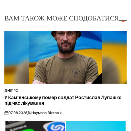
ВАМ ТАКОЖ МОЖЕ СПОДОБАТИСЯ
ДНІПРО
ОПУБЛІКУВАТИ
У Кам’янському помер солдат Ростислав Лупашко
У
під час лікування
07.08.2026
Наумова Вікторія
on
Опубліковано