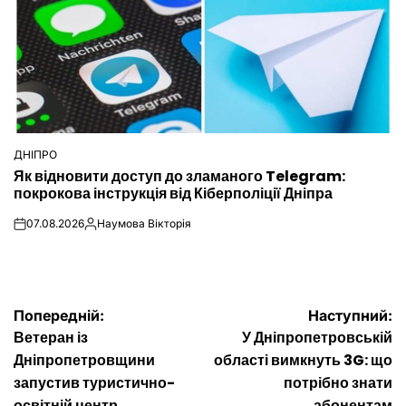
ДНІПРО
ОПУБЛІКУВАТИ
Як відновити доступ до зламаного Telegram:
У
покрокова інструкція від Кіберполіції Дніпра
07.08.2026
Наумова Вікторія
on
Опубліковано
Навігація
Попередній:
Наступний:
Ветеран із
У Дніпропетровській
записів
Дніпропетровщини
області вимкнуть 3G: що
запустив туристично-
потрібно знати
освітній центр
абонентам