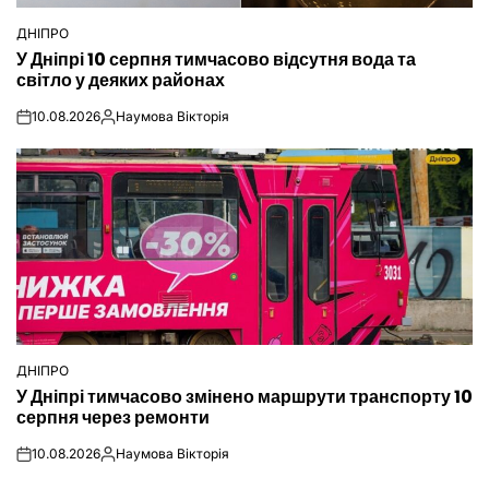
ДНІПРО
ОПУБЛІКУВАТИ
У Дніпрі 10 серпня тимчасово відсутня вода та
У
світло у деяких районах
10.08.2026
Наумова Вікторія
on
Опубліковано
ДНІПРО
ОПУБЛІКУВАТИ
У Дніпрі тимчасово змінено маршрути транспорту 10
У
серпня через ремонти
10.08.2026
Наумова Вікторія
on
Опубліковано