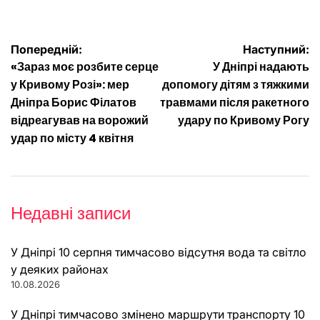
Навігація
Попередній:
Наступний:
«Зараз моє розбите серце
У Дніпрі надають
записів
у Кривому Розі»: мер
допомогу дітям з тяжкими
Дніпра Борис Філатов
травмами після ракетного
відреагував на ворожий
удару по Кривому Рогу
удар по місту 4 квітня
Недавні записи
У Дніпрі 10 серпня тимчасово відсутня вода та світло
у деяких районах
10.08.2026
У Дніпрі тимчасово змінено маршрути транспорту 10