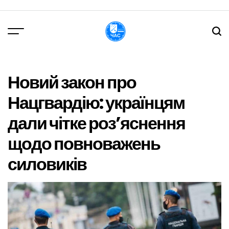
Перейти
до
вмісту
DPChas
Новий закон про
Нацгвардію: українцям
дали чітке роз’яснення
щодо повноважень
силовиків