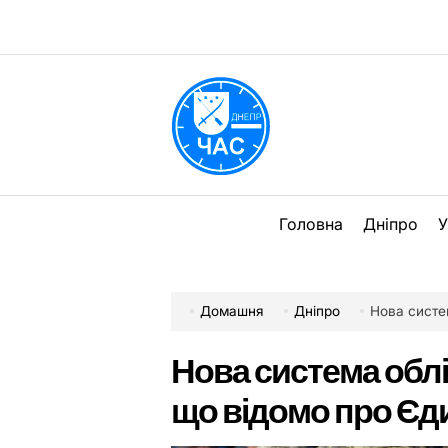
Перейти
до
вмісту
DPChas
Головна
Дніпро
У
Домашня
Дніпро
Нова система 
Нова система облі
що відомо про Єд