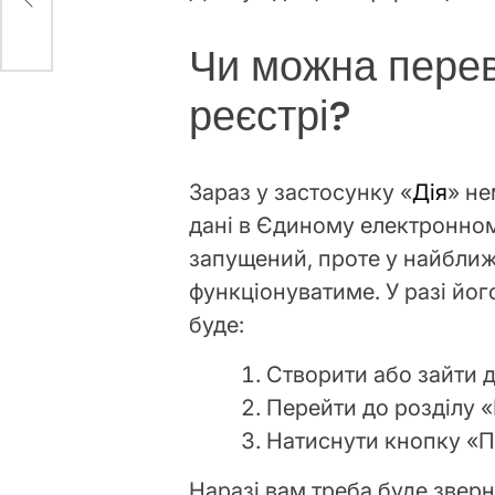
Чи можна переві
реєстрі?
Зараз у застосунку «
Дія
» не
дані в Єдиному електронном
запущений, проте у найбли
функціонуватиме. У разі йог
буде:
Створити або зайти д
Перейти до розділу «
Натиснути кнопку «П
Наразі вам треба буде звер