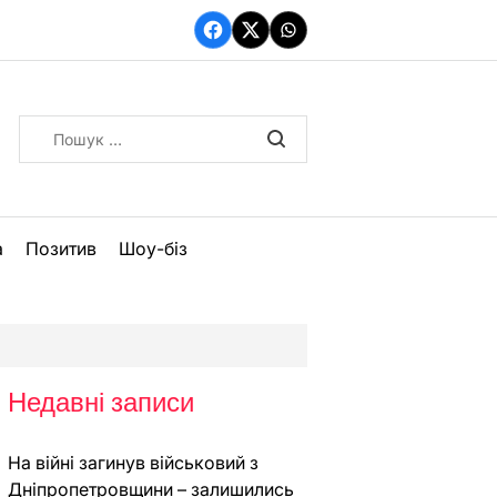
Facebook
Twitter
WhatsApp
Пошук:
а
Позитив
Шоу-біз
Недавні записи
На війні загинув військовий з
Дніпропетровщини – залишились