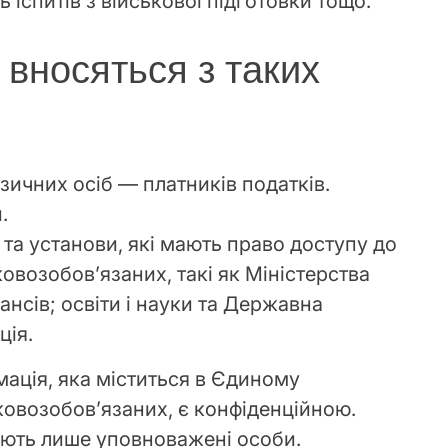
 іспитів з військової підготовки тощо.
 вносяться з таких
ичних осіб — платників податків.
.
 та установи, які мають право доступу до
ковозобов’язаних, такі як Міністерства
ансів; освіти і науки та Державна
ція.
мація, яка міститься в Єдиному
ковозобов’язаних, є конфіденційною.
мають лише уповноважені особи.