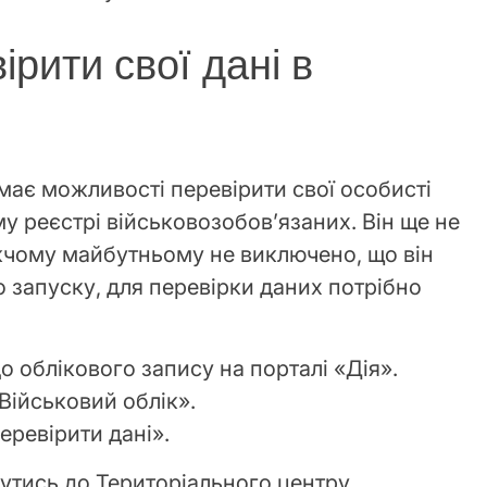
рити свої дані в
має можливості перевірити свої особисті
у реєстрі військовозобовʼязаних. Він ще не
жчому майбутньому не виключено, що він
о запуску, для перевірки даних потрібно
о облікового запису на порталі «Дія».
Військовий облік».
еревірити дані».
нутись до Територіального центру