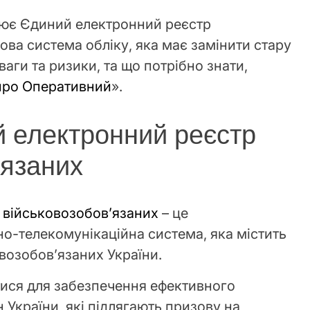
ацює Єдиний електронний реєстр
ова система обліку, яка має замінити стару
ваги та ризики, та що потрібно знати,
про Оперативний
».
 електронний реєстр
’язаних
 військовозобов’язаних
– це
о-телекомунікаційна система, яка містить
возобов’язаних України.
ися для забезпечення ефективного
 України, які підлягають призову на