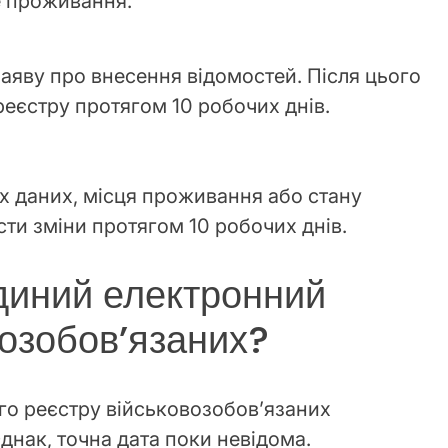
е проживання.
заяву про внесення відомостей. Після цього
 реєстру протягом 10 робочих днів.
их даних, місця проживання або стану
ести зміни протягом 10 робочих днів.
диний електронний
возобовʼязаних?
го реєстру військовозобовʼязаних
днак, точна дата поки невідома.