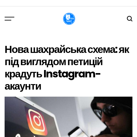
Перейти
до
вмісту
DPChas
Нова шахрайська схема: як
під виглядом петицій
крадуть Instagram-
акаунти