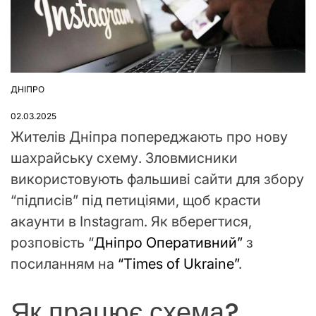
ДНІПРО
ОПУБЛІКУВАТИ
У
02.03.2025
Жителів Дніпра попереджають про нову
шахрайську схему. Зловмисники
використовують фальшиві сайти для збору
“підписів” під петиціями, щоб красти
акаунти в Instagram. Як вберегтися,
розповість “
Дніпро Оперативний”
з
посиланням на
“Times of Ukraine”
.
Як працює схема?