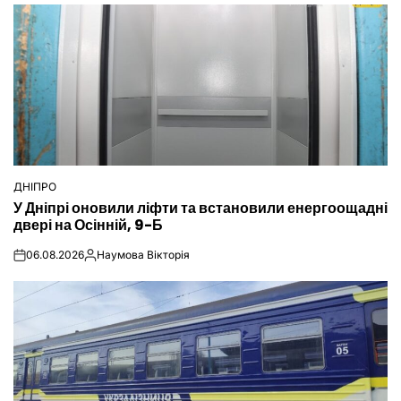
ДНІПРО
ОПУБЛІКУВАТИ
У Дніпрі оновили ліфти та встановили енергоощадні
У
двері на Осінній, 9-Б
06.08.2026
Наумова Вікторія
on
Опубліковано