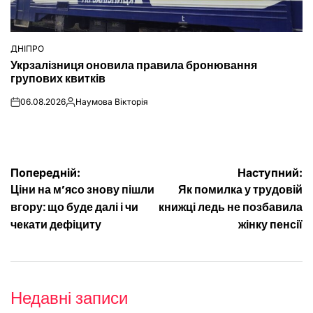
ДНІПРО
ОПУБЛІКУВАТИ
Укрзалізниця оновила правила бронювання
У
групових квитків
06.08.2026
Наумова Вікторія
on
Опубліковано
Навігація
Попередній:
Наступний:
Ціни на м’ясо знову пішли
Як помилка у трудовій
записів
вгору: що буде далі і чи
книжці ледь не позбавила
чекати дефіциту
жінку пенсії
Недавні записи