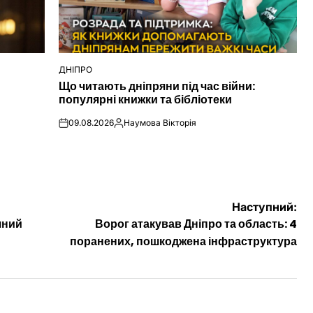
ДНІПРО
ОПУБЛІКУВАТИ
Що читають дніпряни під час війни:
У
популярні книжки та бібліотеки
09.08.2026
Наумова Вікторія
on
Опубліковано
Наступний:
чний
Ворог атакував Дніпро та область: 4
поранених, пошкоджена інфраструктура