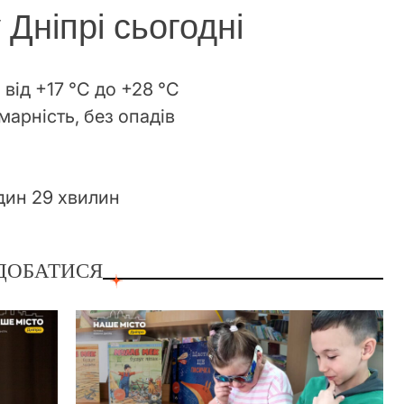
 Дніпрі сьогодні
 від +17 °С до +28 °С
марність, без опадів
один 29 хвилин
ДОБАТИСЯ