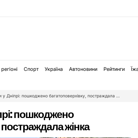
 регіоні
Спорт
Україна
Автоновини
Рейтинги
Їж
и у Дніпрі: пошкоджено багатоповерхівку, постраждала жінка
іпрі: пошкоджено
 постраждала жінка