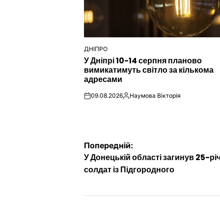
ДНІПРО
ОПУБЛІКУВАТИ
У Дніпрі 10-14 серпня планово
У
вимикатимуть світло за кількома
адресами
09.08.2026
Наумова Вікторія
on
Опубліковано
Навігація
Попередній:
У Донецькій області загинув 25-рі
записів
солдат із Підгородного