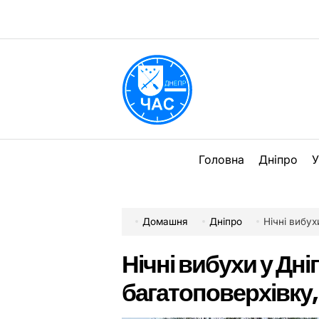
Перейти
до
вмісту
DPChas
Головна
Дніпро
У
Домашня
Дніпро
Нічні вибух
Нічні вибухи у Дн
багатоповерхівку,