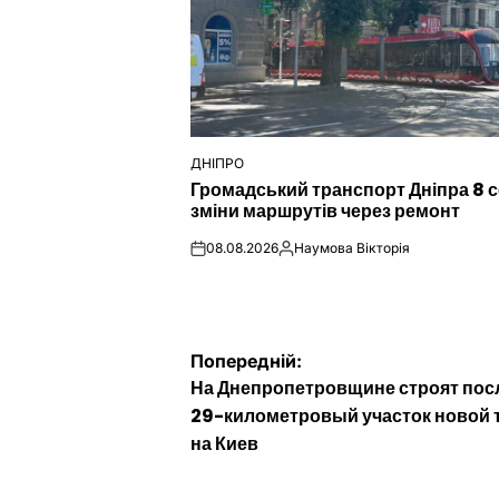
ДНІПРО
ОПУБЛІКУВАТИ
Громадський транспорт Дніпра 8 с
У
зміни маршрутів через ремонт
08.08.2026
Наумова Вікторія
on
Опубліковано
Навігація
Попередній:
На Днепропетровщине строят по
записів
29-километровый участок новой 
на Киев