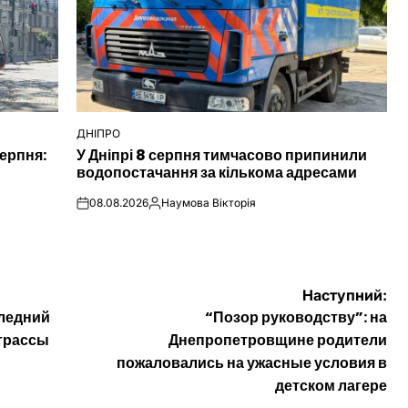
ДНІПРО
ОПУБЛІКУВАТИ
ерпня:
У Дніпрі 8 серпня тимчасово припинили
У
водопостачання за кількома адресами
08.08.2026
Наумова Вікторія
on
Опубліковано
Наступний:
следний
“Позор руководству”: на
трассы
Днепропетровщине родители
пожаловались на ужасные условия в
детском лагере