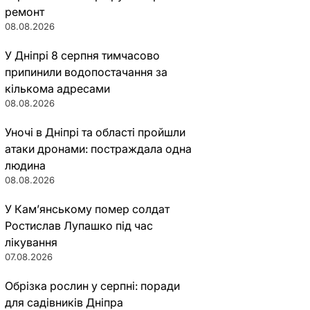
ремонт
08.08.2026
У Дніпрі 8 серпня тимчасово
припинили водопостачання за
кількома адресами
08.08.2026
Уночі в Дніпрі та області пройшли
атаки дронами: постраждала одна
людина
08.08.2026
У Кам’янському помер солдат
Ростислав Лупашко під час
лікування
07.08.2026
Обрізка рослин у серпні: поради
для садівників Дніпра