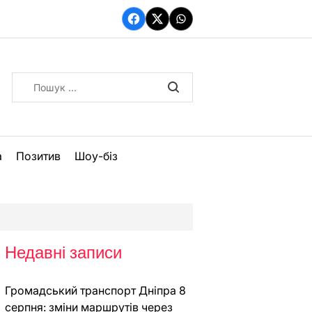
Facebook
Twitter
WhatsApp
Пошук:
а
Позитив
Шоу-біз
Недавні записи
Громадський транспорт Дніпра 8
серпня: зміни маршрутів через