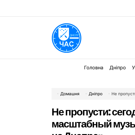
Перейти
до
вмісту
DPChas
Головна
Дніпро
У
Домашня
Дніпро
Не пропусти: с
Не пропусти: сего
масштабный музы