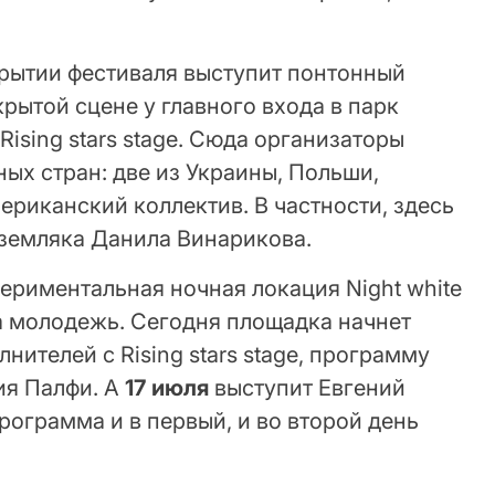
.
рытии фестиваля выступит понтонный
крытой сцене у главного входа в парк
ising stars stage. Сюда организаторы
ных стран: две из Украины, Польши,
риканский коллектив. В частности, здесь
 земляка Данила Винарикова.
периментальная ночная локация Night white
на молодежь. Сегодня площадка начнет
нителей с Rising stars stage, программу
ия Палфи. А
17 июля
выступит Евгений
рограмма и в первый, и во второй день