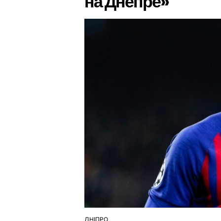
на Днепре»
ДНІПРО