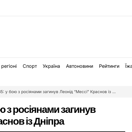
 регіоні
Спорт
Україна
Автоновини
Рейтинги
Їж
 у бою з росіянами загинув Леонід “Мессі” Краснов із Дніпра
ю з росіянами загинув
аснов із Дніпра