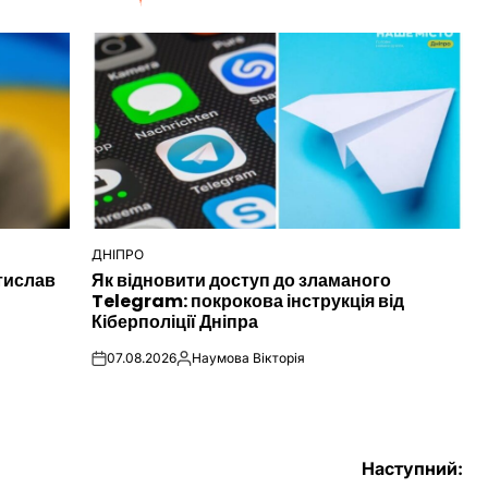
ДНІПРО
ОПУБЛІКУВАТИ
тислав
Як відновити доступ до зламаного
У
Telegram: покрокова інструкція від
Кіберполіції Дніпра
07.08.2026
Наумова Вікторія
on
Опубліковано
Наступний: