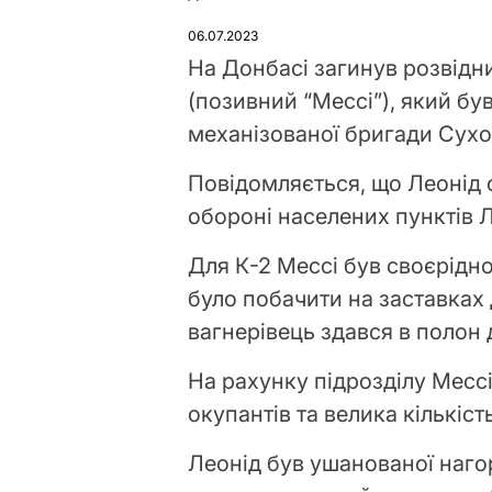
ОПУБЛІКУВАТИ
У
06.07.2023
На Донбасі загинув розвідн
(позивний “Мессі”), який бу
механізованої бригади Сухо
Повідомляється, що Леонід о
обороні населених пунктів Л
Для К-2 Мессі був своєрідн
було побачити на заставках д
вагнерівець здався в полон 
На рахунку підрозділу Месс
окупантів та велика кількіс
Леонід був ушанованої наго