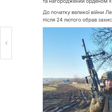
та нагороджений орденом «За
До початку великої війни Ле
після 24 лютого обрав захис
к