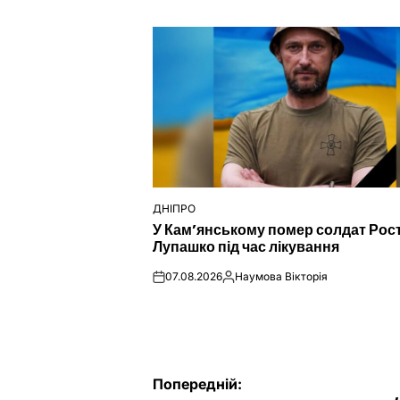
ДНІПРО
ОПУБЛІКУВАТИ
У Кам’янському помер солдат Рос
У
Лупашко під час лікування
07.08.2026
Наумова Вікторія
on
Опубліковано
Навігація
Попередній: