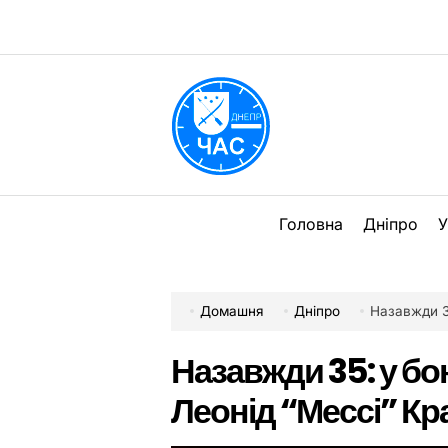
Перейти
до
вмісту
DPChas
Головна
Дніпро
У
Домашня
Дніпро
Назавжди 35:
Назавжди 35: у бо
Леонід “Мессі” Кр