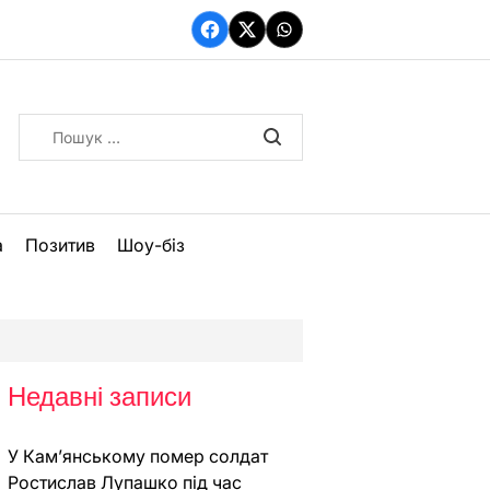
Facebook
Twitter
WhatsApp
Пошук:
а
Позитив
Шоу-біз
Недавні записи
У Кам’янському помер солдат
Ростислав Лупашко під час