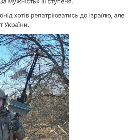
 мужність» ІІІ ступеня.
онід хотів репатріюватись до Ізраїлю, але
т України.