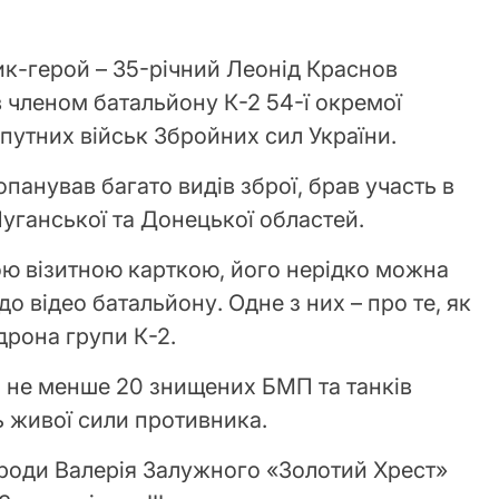
ик-герой – 35-річний Леонід Краснов
в членом батальйону К-2 54-ї окремої
путних військ Збройних сил України.
панував багато видів зброї, брав участь в
уганської та Донецької областей.
ою візитною карткою, його нерідко можна
о відео батальйону. Одне з них – про те, як
дрона групи К-2.
і не менше 20 знищених БМП та танків
ть живої сили противника.
роди Валерія Залужного «Золотий Хрест»