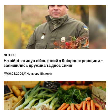
ДНІПРО
ОПУБЛІКУВАТИ
На війні загинув військовий з Дніпропетровщини –
У
залишились дружина та двоє синів
06.08.2026
Наумова Вікторія
on
Опубліковано