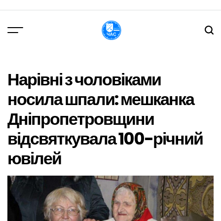
Перейти
до
вмісту
DPChas
Нарівні з чоловіками
носила шпали: мешканка
Дніпропетровщини
відсвяткувала 100-річний
ювілей