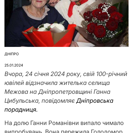
ДНІПРО
ОПУБЛІКУВАТИ
У
25.01.2024
Вчора, 24 січня 2024 року, свій 100-річний
ювілей відзначила жителька селища
Межова на Дніпропетровщині Ганна
Цибульська, повідомляє
Дніпровська
порадниця.
На долю Ганни Романівни випало чимало
випробувань. Вона пережила Голодомор