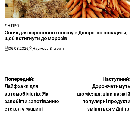
ДНІПРО
ОПУБЛІКУВАТИ
Овочі для серпневого посіву в Дніпрі: що посадити,
У
щоб встигнути до морозів
06.08.2026
Наумова Вікторія
on
Опубліковано
Навігація
Попередній:
Наступний:
Лайфхаки для
Дорожчатимуть
записів
автомобілістів: Як
щомісяця: ціни на які 3
запобігти запотіванню
популярні продукти
стекол у машині
зміняться у Дніпрі