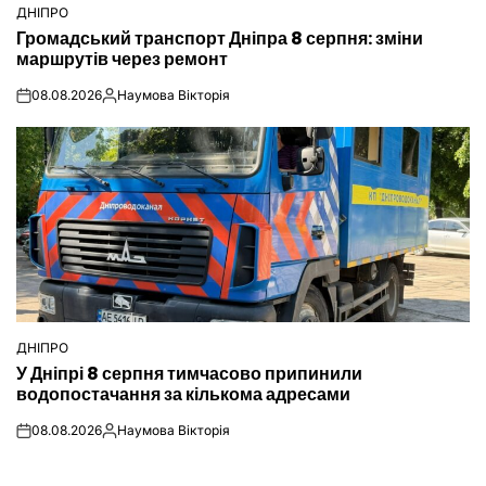
ДНІПРО
ОПУБЛІКУВАТИ
Громадський транспорт Дніпра 8 серпня: зміни
У
маршрутів через ремонт
08.08.2026
Наумова Вікторія
on
Опубліковано
ДНІПРО
ОПУБЛІКУВАТИ
У Дніпрі 8 серпня тимчасово припинили
У
водопостачання за кількома адресами
08.08.2026
Наумова Вікторія
on
Опубліковано