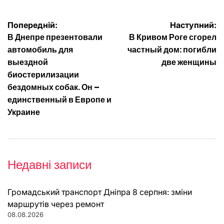
Навігація
Попередній:
Наступний:
В Днепре презентовали
В Кривом Роге сгорел
записів
автомобиль для
частный дом: погибли
выездной
две женщины
биостерилизации
бездомных собак. Он –
единственный в Европе и
Украине
Недавні записи
Громадський транспорт Дніпра 8 серпня: зміни
маршрутів через ремонт
08.08.2026