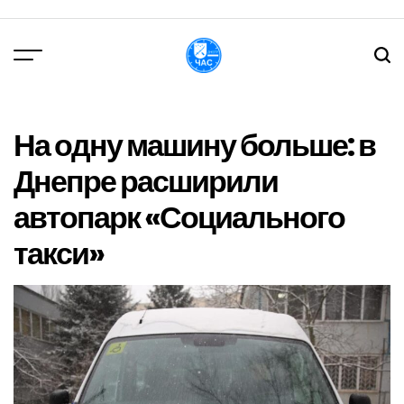
Перейти
до
вмісту
DPChas
На одну машину больше: в
Днепре расширили
автопарк «Социального
такси»