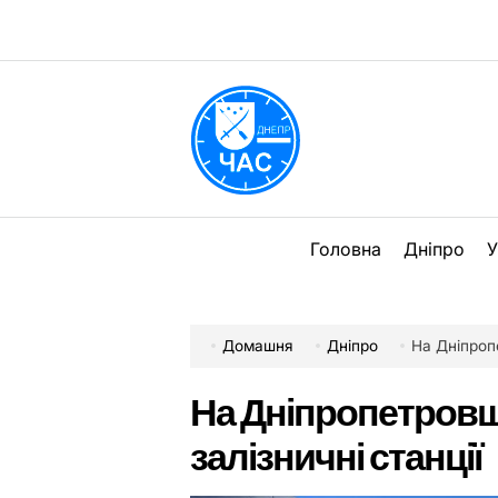
Перейти
до
вмісту
DPChas
Головна
Дніпро
У
Домашня
Дніпро
На Дніпроп
На Дніпропетровщ
залізничні станції