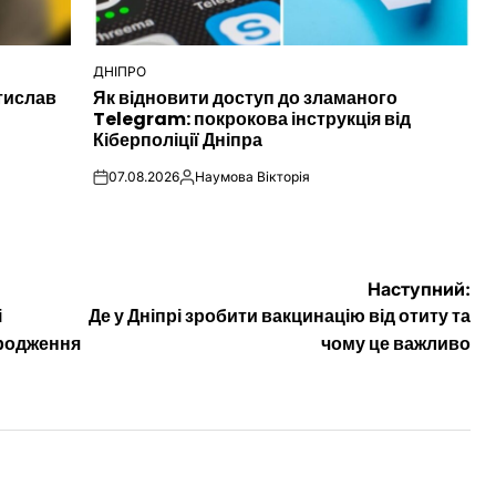
ДНІПРО
ОПУБЛІКУВАТИ
тислав
Як відновити доступ до зламаного
У
Telegram: покрокова інструкція від
Кіберполіції Дніпра
07.08.2026
Наумова Вікторія
on
Опубліковано
Наступний:
і
Де у Дніпрі зробити вакцинацію від отиту та
ародження
чому це важливо