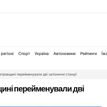
 регіоні
Спорт
Україна
Автоновини
Рейтинги
Їж
етровщині перейменували дві залізничні станції
ині перейменували дві