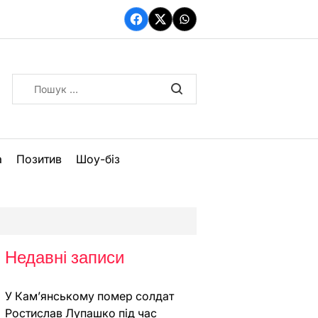
Facebook
Twitter
WhatsApp
Пошук:
а
Позитив
Шоу-біз
Недавні записи
У Кам’янському помер солдат
Ростислав Лупашко під час