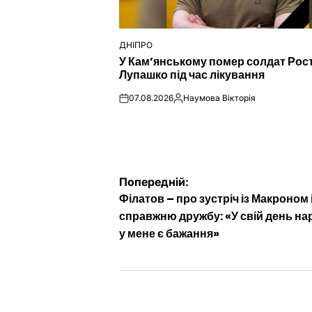
ДНІПРО
ОПУБЛІКУВАТИ
У Кам’янському помер солдат Рос
У
Лупашко під час лікування
07.08.2026
Наумова Вікторія
on
Опубліковано
Навігація
Попередній:
Філатов – про зустріч із Макроном 
записів
справжню дружбу: «У свій день н
у мене є бажання»