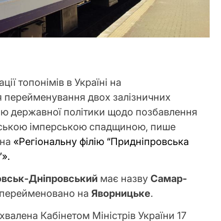
ії топонімів в Україні на
я перейменування двох залізничних
иною державної політики щодо позбавлення
сійською імперською спадщиною, пише
 на
«Регіональну філію “Придніпровська
”».
вськ-Дніпровський
має назву
Самар-
перейменовано на
Яворницьке
.
хвалена Кабінетом Міністрів України 17