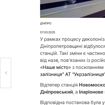
ДНІПРО
ОПУБЛІКУВАТИ
У
07.03.2025
У рамках процесу деколонізац
Дніпропетровщині відбулос
станцій. Такі зміни є част
від назв, пов’язаних із ро
«
Наше місто
» з посиланням
ом і
залізниця” АТ “Укрзалізниця
Відтепер станція
Новомоско
Дніпровський
, а
Іларіонове
Відповідна постанова була у