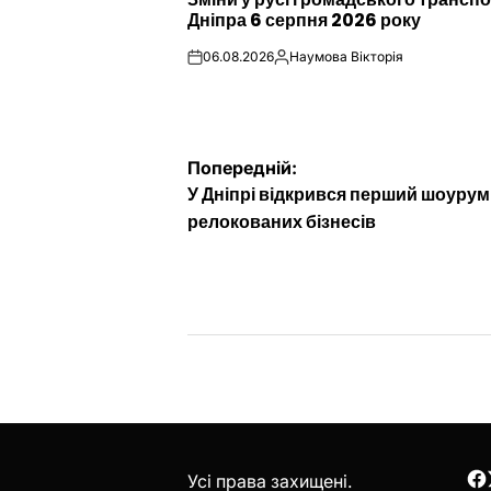
У
Дніпра 6 серпня 2026 року
06.08.2026
Наумова Вікторія
on
Опубліковано
Навігація
Попередній:
У Дніпрі відкрився перший шоурум
записів
релокованих бізнесів
Усі права захищені.
F