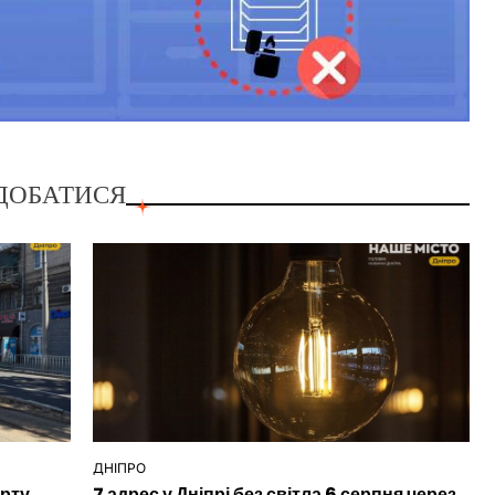
ДОБАТИСЯ
ДНІПРО
ОПУБЛІКУВАТИ
орту
7 адрес у Дніпрі без світла 6 серпня через