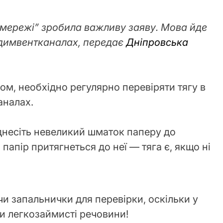
змережі” зробила важливу заяву. Мова йде
у димвентканалах, передає
Дніпровська
ом, необхідно регулярно перевіряти тягу в
каналах.
іднесіть невеликий шматок паперу до
папір притягнеться до неї — тяга є, якщо ні
и запальнички для перевірки, оскільки у
и легкозаймисті речовини!