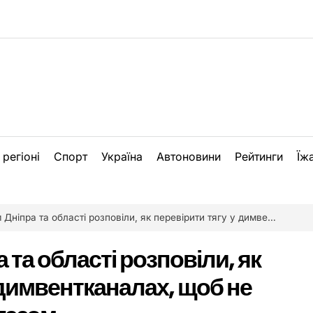
 регіоні
Спорт
Україна
Автоновини
Рейтинги
Їж
та області розповіли, як перевірити тягу у димвентканалах, щоб не отруїтися чадним газом
та області розповіли, як
 димвентканалах, щоб не