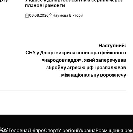
У
планові ремонти
06.08.2026
Наумова Вікторія
on
Опубліковано
Наступний:
СБУ у Дніпрі викрила спонсора фейкового
«народовладдя», який заперечував
збройну агресію рф і розпалював
міжнаціональну ворожнечу
Головна
Дніпро
Спорт
У регіоні
Україна
Розміщення ре
acebook
Twitter
WhatsApp