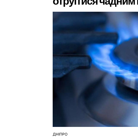
отруїтися чадним 
ДНІПРО
ОПУБЛІКУВАТИ