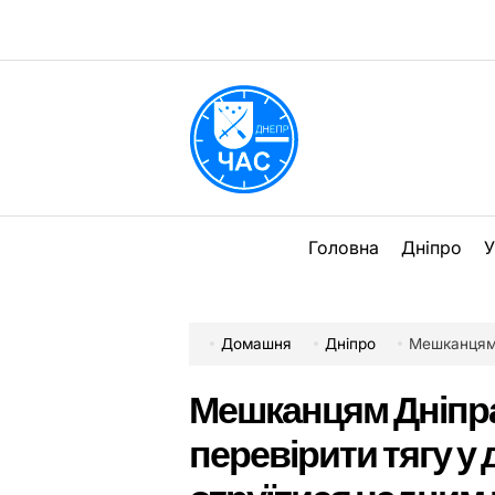
Перейти
до
вмісту
DPChas
Головна
Дніпро
У
Домашня
Дніпро
Мешканцям Дніпра 
Мешканцям Дніпра 
перевірити тягу у