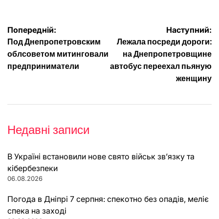
Навігація
Попередній:
Наступний:
Под Днепропетровским
Лежала посреди дороги:
записів
облсоветом митинговали
на Днепропетровщине
предприниматели
автобус переехал пьяную
женщину
Недавні записи
В Україні встановили нове свято військ зв’язку та
кібербезпеки
06.08.2026
Погода в Дніпрі 7 серпня: спекотно без опадів, меліє
спека на заході