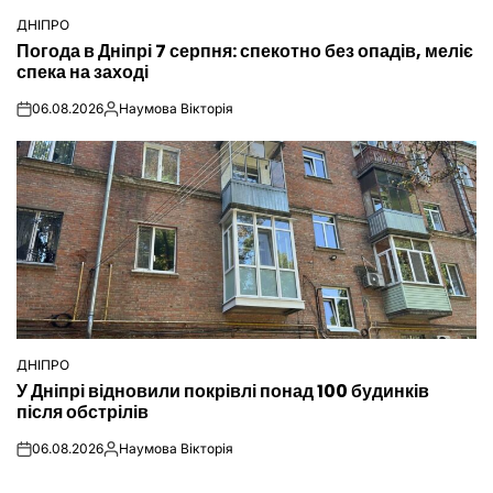
ДНІПРО
ОПУБЛІКУВАТИ
Погода в Дніпрі 7 серпня: спекотно без опадів, меліє
У
спека на заході
06.08.2026
Наумова Вікторія
on
Опубліковано
ДНІПРО
ОПУБЛІКУВАТИ
У Дніпрі відновили покрівлі понад 100 будинків
У
після обстрілів
06.08.2026
Наумова Вікторія
on
Опубліковано