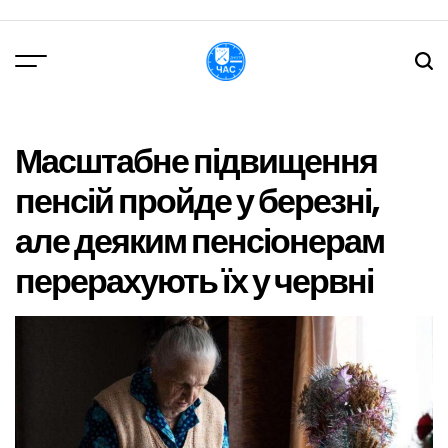
Перейти
до
вмісту
DPChas
Масштабне підвищення
пенсій пройде у березні,
але деяким пенсіонерам
перерахують їх у червні