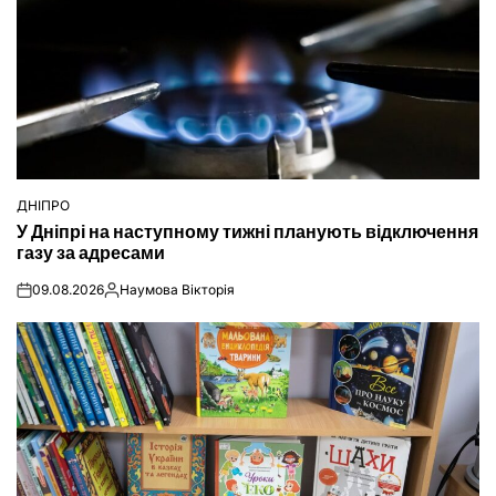
ДНІПРО
ОПУБЛІКУВАТИ
У Дніпрі на наступному тижні планують відключення
У
газу за адресами
09.08.2026
Наумова Вікторія
on
Опубліковано