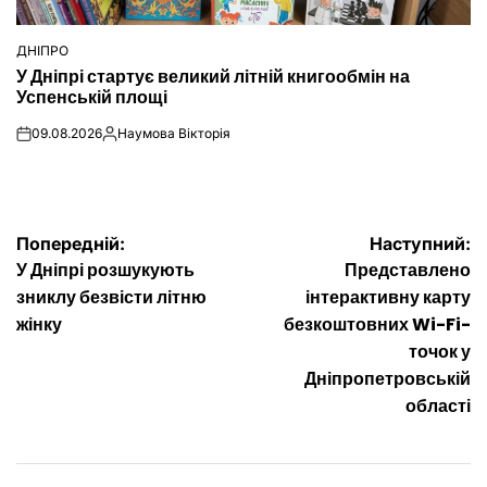
ДНІПРО
ОПУБЛІКУВАТИ
У Дніпрі стартує великий літній книгообмін на
У
Успенській площі
09.08.2026
Наумова Вікторія
on
Опубліковано
Навігація
Попередній:
Наступний:
У Дніпрі розшукують
Представлено
записів
зниклу безвісти літню
інтерактивну карту
жінку
безкоштовних Wi-Fi-
точок у
Дніпропетровській
області