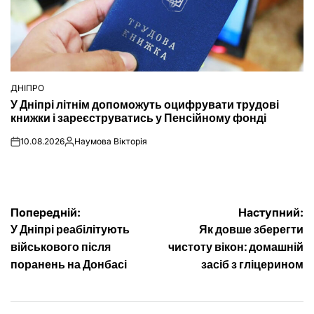
ДНІПРО
ОПУБЛІКУВАТИ
У Дніпрі літнім допоможуть оцифрувати трудові
У
книжки і зареєструватись у Пенсійному фонді
10.08.2026
Наумова Вікторія
on
Опубліковано
Навігація
Попередній:
Наступний:
У Дніпрі реабілітують
Як довше зберегти
записів
військового після
чистоту вікон: домашній
поранень на Донбасі
засіб з гліцерином