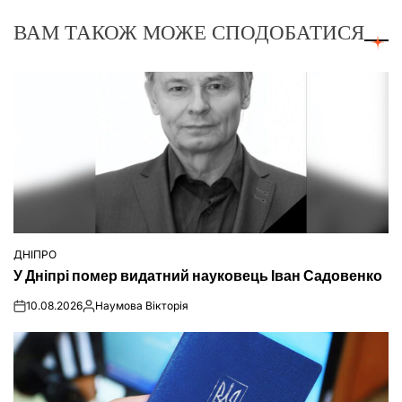
ВАМ ТАКОЖ МОЖЕ СПОДОБАТИСЯ
ДНІПРО
ОПУБЛІКУВАТИ
У Дніпрі помер видатний науковець Іван Садовенко
У
10.08.2026
Наумова Вікторія
on
Опубліковано