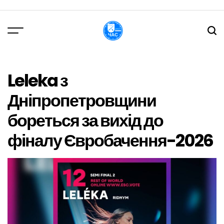
Перейти
до
вмісту
DPChas
Leleka з
Дніпропетровщини
бореться за вихід до
фіналу Євробачення-2026