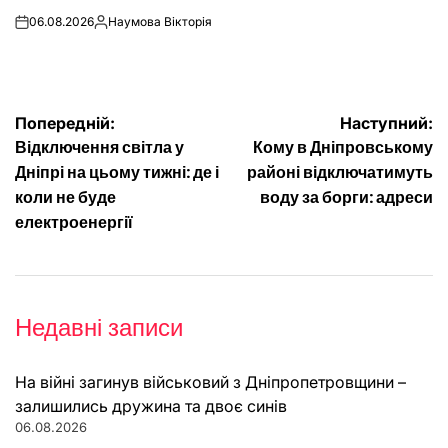
06.08.2026
Наумова Вікторія
on
Опубліковано
Навігація
Попередній:
Наступний:
Відключення світла у
Кому в Дніпровському
записів
Дніпрі на цьому тижні: де і
районі відключатимуть
коли не буде
воду за борги: адреси
електроенергії
Недавні записи
На війні загинув військовий з Дніпропетровщини –
залишились дружина та двоє синів
06.08.2026