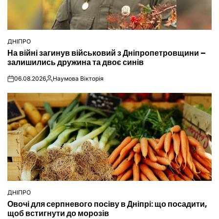
ДНІПРО
ОПУБЛІКУВАТИ
На війні загинув військовий з Дніпропетровщини –
У
залишились дружина та двоє синів
06.08.2026
Наумова Вікторія
on
Опубліковано
ДНІПРО
ОПУБЛІКУВАТИ
Овочі для серпневого посіву в Дніпрі: що посадити,
У
щоб встигнути до морозів