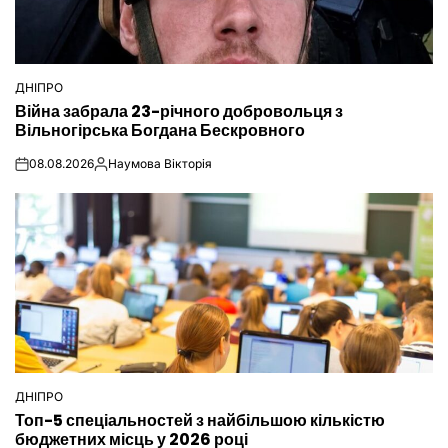
ДНІПРО
ОПУБЛІКУВАТИ
Війна забрала 23-річного добровольця з
У
Вільногірська Богдана Бескровного
08.08.2026
Наумова Вікторія
on
Опубліковано
ДНІПРО
ОПУБЛІКУВАТИ
Топ-5 спеціальностей з найбільшою кількістю
У
бюджетних місць у 2026 році