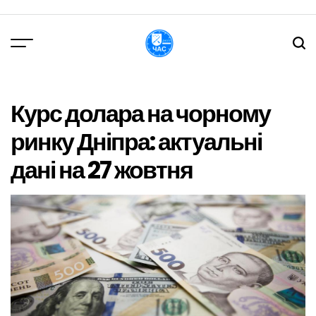
Перейти
до
вмісту
DPChas
Курс долара на чорному
ринку Дніпра: актуальні
дані на 27 жовтня