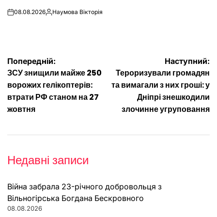
08.08.2026
Наумова Вікторія
on
Опубліковано
Навігація
Попередній:
Наступний:
ЗСУ знищили майже 250
Тероризували громадян
записів
ворожих гелікоптерів:
та вимагали з них гроші: у
втрати РФ станом на 27
Дніпрі знешкодили
жовтня
злочинне угруповання
Недавні записи
Війна забрала 23-річного добровольця з
Вільногірська Богдана Бескровного
08.08.2026