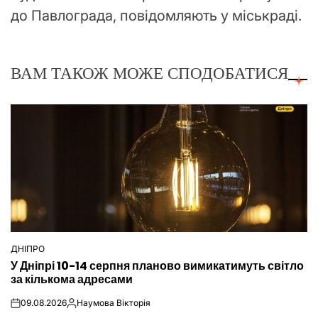
до Павлограда, повідомляють у міськраді.
ВАМ ТАКОЖ МОЖЕ СПОДОБАТИСЯ
ДНІПРО
ОПУБЛІКУВАТИ
У Дніпрі 10-14 серпня планово вимикатимуть світло
У
за кількома адресами
09.08.2026
Наумова Вікторія
on
Опубліковано