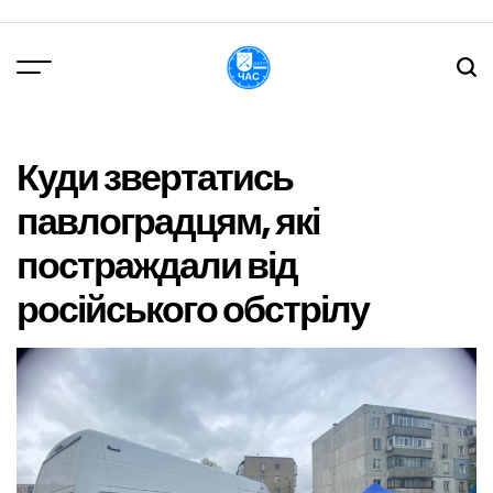
Перейти
до
вмісту
DPChas
Куди звертатись
павлоградцям, які
постраждали від
російського обстрілу