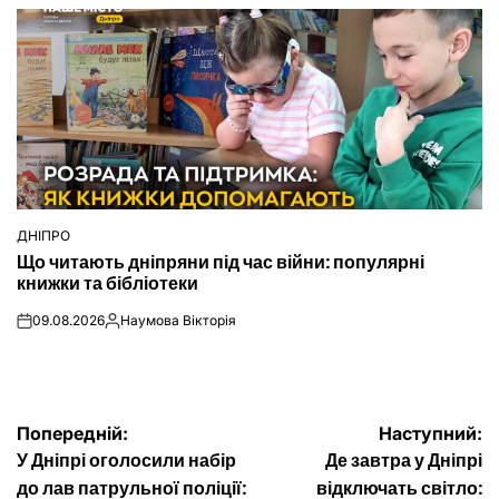
ДНІПРО
ОПУБЛІКУВАТИ
Що читають дніпряни під час війни: популярні
У
книжки та бібліотеки
09.08.2026
Наумова Вікторія
on
Опубліковано
Навігація
Попередній:
Наступний:
У Дніпрі оголосили набір
Де завтра у Дніпрі
записів
до лав патрульної поліції:
відключать світло: