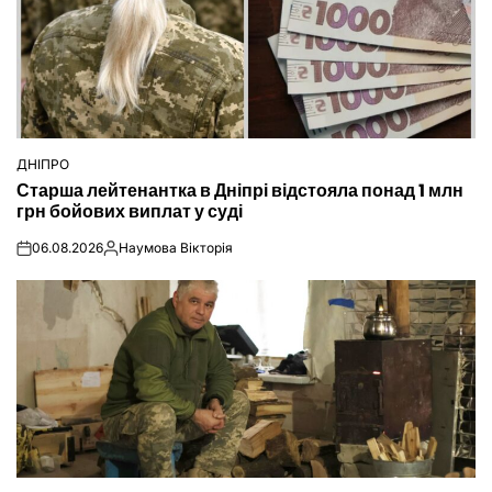
ДНІПРО
ОПУБЛІКУВАТИ
Старша лейтенантка в Дніпрі відстояла понад 1 млн
У
грн бойових виплат у суді
06.08.2026
Наумова Вікторія
on
Опубліковано