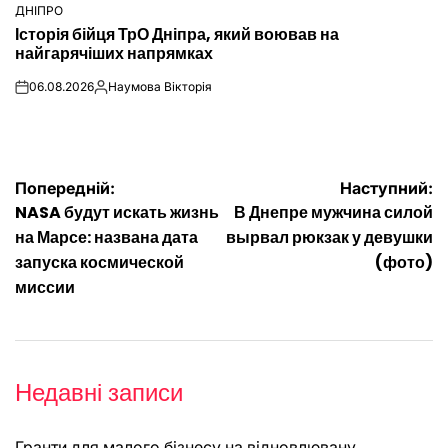
ДНІПРО
ОПУБЛІКУВАТИ
Історія бійця ТрО Дніпра, який воював на
У
найгарячіших напрямках
06.08.2026
Наумова Вікторія
on
Опубліковано
Навігація
Попередній:
Наступний:
NASA будут искать жизнь
В Днепре мужчина силой
записів
на Марсе: названа дата
вырвал рюкзак у девушки
запуска космической
(фото)
миссии
Недавні записи
Гранти для малого бізнесу на відновлювану