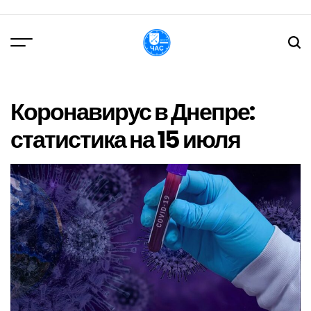
Перейти
до
вмісту
DPChas
Коронавирус в Днепре:
статистика на 15 июля