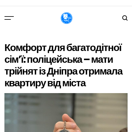
Перейти
до
вмісту
DPChas
Комфорт для багатодітної
сім’ї: поліцейська – мати
трійнят із Дніпра отримала
квартиру від міста