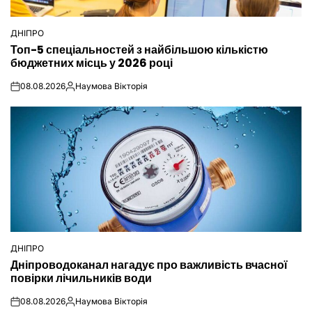
ДНІПРО
ОПУБЛІКУВАТИ
Топ-5 спеціальностей з найбільшою кількістю
У
бюджетних місць у 2026 році
08.08.2026
Наумова Вікторія
on
Опубліковано
ДНІПРО
ОПУБЛІКУВАТИ
Дніпроводоканал нагадує про важливість вчасної
У
повірки лічильників води
08.08.2026
Наумова Вікторія
on
Опубліковано