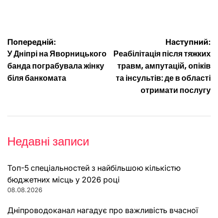
Навігація
Попередній:
Наступний:
У Дніпрі на Яворницького
Реабілітація після тяжких
записів
банда пограбувала жінку
травм, ампутацій, опіків
біля банкомата
та інсультів: де в області
отримати послугу
Недавні записи
Топ-5 спеціальностей з найбільшою кількістю
бюджетних місць у 2026 році
08.08.2026
Дніпроводоканал нагадує про важливість вчасної