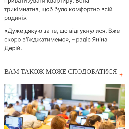
приватизувати квартиру. Вона
трикімнатна, щоб було комфортно всій
родині».
«Дуже дякую за те, що відгукнулися. Вже
скоро вʼїжджатимемо», – радіє Яніна
Дерій.
ВАМ ТАКОЖ МОЖЕ СПОДОБАТИСЯ