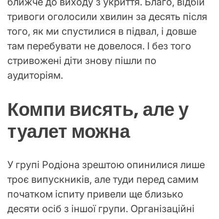
ближче до виходу з укриття. Благо, відбій
тривоги оголосили хвилин за десять після
того, як ми спустилися в підвал, і довше
там перебувати не довелося. І без того
стривожені діти знову пішли по
аудиторіям.
Компи висять, але у
туалет можна
У групі Родіона зрештою опинилися лише
троє випускників, але туди перед самим
початком іспиту привели ще близько
десяти осіб з іншої групи. Організаційні