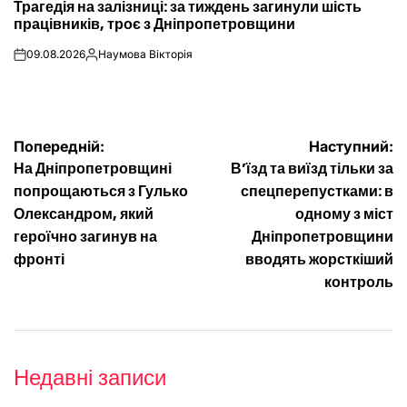
Трагедія на залізниці: за тиждень загинули шість
У
працівників, троє з Дніпропетровщини
09.08.2026
Наумова Вікторія
on
Опубліковано
Навігація
Попередній:
Наступний:
На Дніпропетровщині
В’їзд та виїзд тільки за
записів
попрощаються з Гулько
спецперепустками: в
Олександром, який
одному з міст
героїчно загинув на
Дніпропетровщини
фронті
вводять жорсткіший
контроль
Недавні записи