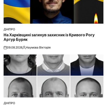
ДНІПРО
ОПУБЛІКУВАТИ
На Харківщині загинув захисник із Кривого Рогу
У
Артур Буряк
09.08.2026
Наумова Вікторія
on
Опубліковано
ДНІПРО
ОПУБЛІКУВАТИ