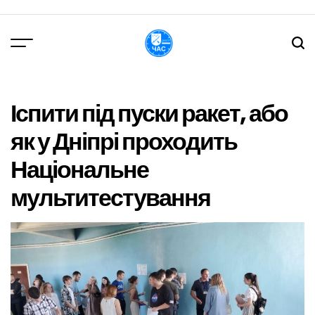
Перейти
до
вмісту
DPChas
Іспити під пуски ракет, або
як у Дніпрі проходить
Національне
мультитестування