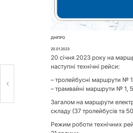
ДНІПРО
ОПУБЛІКУВАТИ
У
20.01.2023
20 січня 2023 року на мар
наступні технічні рейси:
– тролейбусні маршрути № 1, 2, 
ом
– трамвайні маршрути № 1, 5, 9, 
Загалом на маршрути елект
складу (37 тролейбусів та 5
Режим роботи технічних рейсі