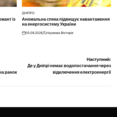
ДНІПРО
ОПУБЛІКУВАТИ
ржант із
Аномальна спека підвищує навантаження
У
на енергосистему України
05.08.2026
Наумова Вікторія
on
Опубліковано
Наступний:
Де у Дніпрі немає водопостачання через
на ранок
відключення електроенергії