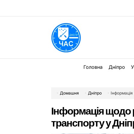
Перейти
до
вмісту
DPChas
Головна
Дніпро
У
Домашня
Дніпро
Інформація
Інформація щодо 
транспорту у Дніпр