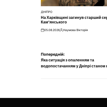
ДНІПРО
ОПУБЛІКУВАТИ
На Харківщині загинув старший се
У
Кам’янського
05.08.2026
Наумова Вікторія
on
Опубліковано
Навігація
Попередній:
Яка ситуація з опаленням та
записів
водопостачанням у Дніпрі станом 