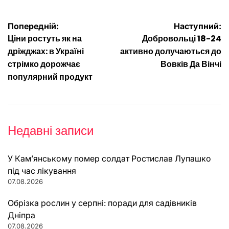
Навігація
Попередній:
Наступний:
Ціни ростуть як на
Добровольці 18-24
записів
дріжджах: в Україні
активно долучаються до
стрімко дорожчає
Вовків Да Вінчі
популярний продукт
Недавні записи
У Кам’янському помер солдат Ростислав Лупашко
під час лікування
07.08.2026
Обрізка рослин у серпні: поради для садівників
Дніпра
07.08.2026