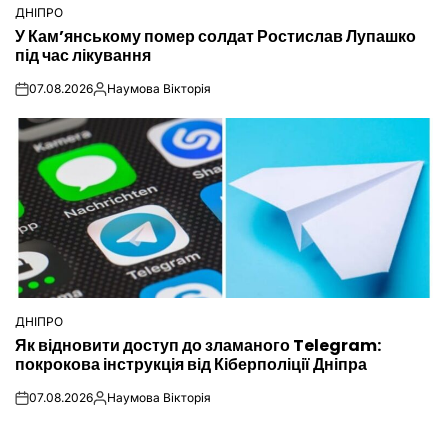
ДНІПРО
ОПУБЛІКУВАТИ
У Кам’янському помер солдат Ростислав Лупашко
У
під час лікування
07.08.2026
Наумова Вікторія
on
Опубліковано
ДНІПРО
ОПУБЛІКУВАТИ
Як відновити доступ до зламаного Telegram:
У
покрокова інструкція від Кіберполіції Дніпра
07.08.2026
Наумова Вікторія
on
Опубліковано