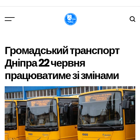
Перейти
до
вмісту
DPChas
Громадський транспорт
Дніпра 22 червня
працюватиме зі змінами