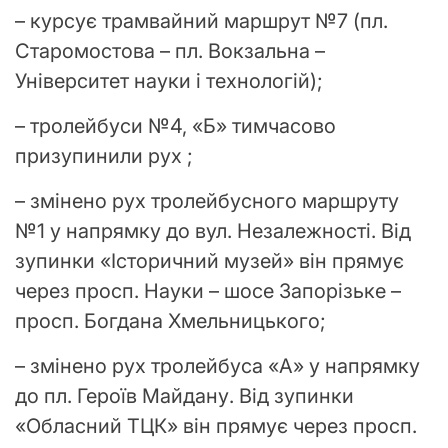
– курсує трамвайний маршрут №7 (пл.
Старомостова – пл. Вокзальна –
Університет науки і технологій);
– тролейбуси №4, «Б» тимчасово
призупинили рух ;
– змінено рух тролейбусного маршруту
№1 у напрямку до вул. Незалежності. Від
зупинки «Історичний музей» він прямує
через просп. Науки – шосе Запорізьке –
просп. Богдана Хмельницького;
– змінено рух тролейбуса «А» у напрямку
до пл. Героїв Майдану. Від зупинки
«Обласний ТЦК» він прямує через просп.