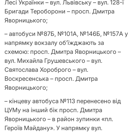
Лесі Українки – вул. Львівську – вул. 128-ї
Бригади Тероборони – просп. Дмитра
Яворницького;
– автобуси №87Б, №101А, №146Б, №157А у
напрямку вокзалу об’їжджають за
схемою: просп. Дмитра Яворницького –
вул. Михайла Грушевського – вул.
Святослава Хороброго – вул.
Воскресенська – просп. Дмитра
Яворницького;
– кінцеву автобуса №113 перенесено від
ЦУМу на інший бік просп. Дмитра
Яворницького – в район зупинки «пл.
Героїв Майдану». У напрямку вул.