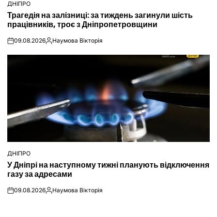
ДНІПРО
ОПУБЛІКУВАТИ
Трагедія на залізниці: за тиждень загинули шість
У
працівників, троє з Дніпропетровщини
09.08.2026
Наумова Вікторія
on
Опубліковано
ДНІПРО
ОПУБЛІКУВАТИ
У Дніпрі на наступному тижні планують відключення
У
газу за адресами
09.08.2026
Наумова Вікторія
on
Опубліковано