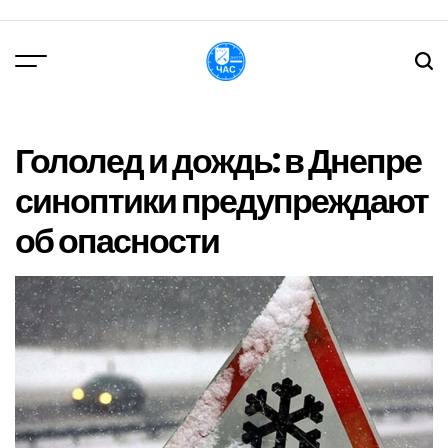
Перейти
до
вмісту
DPChas
Гололед и дождь: в Днепре
синоптики предупреждают
об опасности