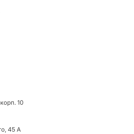
9
 корп. 10
о, 45 А