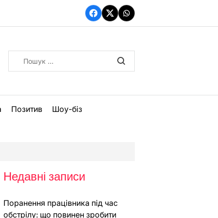
Facebook
Twitter
WhatsApp
Пошук:
а
Позитив
Шоу-біз
Недавні записи
Поранення працівника під час
обстрілу: що повинен зробити