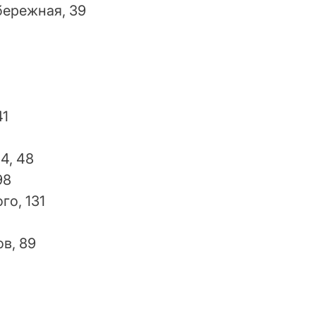
бережная, 39
41
4, 48
98
го, 131
в, 89