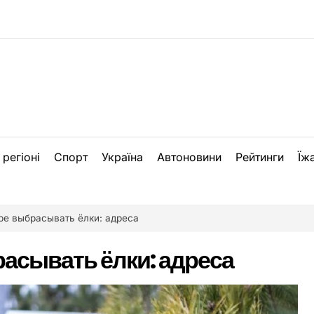
 регіоні
Спорт
Україна
Автоновини
Рейтинги
Їж
ре выбрасывать ёлки: адреса
расывать ёлки: адреса