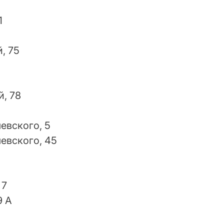
1
, 75
, 78
евского, 5
евского, 45
 7
9 А