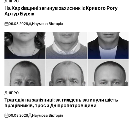
ДНІПРО
ОПУБЛІКУВАТИ
На Харківщині загинув захисник із Кривого Рогу
У
Артур Буряк
09.08.2026
Наумова Вікторія
on
Опубліковано
ДНІПРО
ОПУБЛІКУВАТИ
Трагедія на залізниці: за тиждень загинули шість
У
працівників, троє з Дніпропетровщини
09.08.2026
Наумова Вікторія
on
Опубліковано