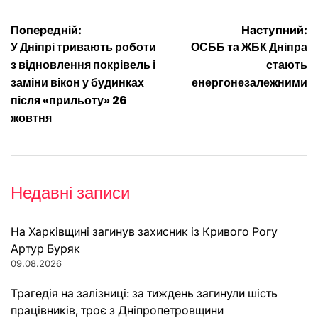
Навігація
Попередній:
Наступний:
У Дніпрі тривають роботи
ОСББ та ЖБК Дніпра
записів
з відновлення покрівель і
стають
заміни вікон у будинках
енергонезалежними
після «прильоту» 26
жовтня
Недавні записи
На Харківщині загинув захисник із Кривого Рогу
Артур Буряк
09.08.2026
Трагедія на залізниці: за тиждень загинули шість
працівників, троє з Дніпропетровщини