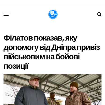
Перейти
до
вмісту
DPChas
Філатов показав, яку
допомогу від Дніпра привіз
військовим на бойові
позиції