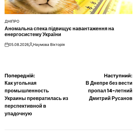
ДНІПРО
ОПУБЛІКУВАТИ
Аномальна спека підвищує навантаження на
У
енергосистему України
05.08.2026
Наумова Вікторія
on
Опубліковано
Навігація
Попередній:
Наступний:
Как угольная
В Днепре без вести
записів
промышленность
пропал 14-летний
Украины превратилась из
Дмитрий Русанов
перспективной в
упадочную