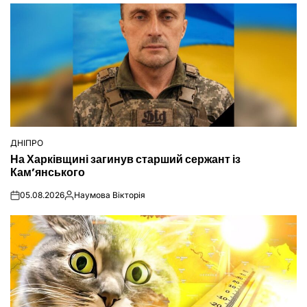
ДНІПРО
ОПУБЛІКУВАТИ
На Харківщині загинув старший сержант із
У
Кам’янського
05.08.2026
Наумова Вікторія
on
Опубліковано