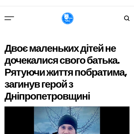
Перейти
до
вмісту
DPChas
Двоє маленьких дітей не
дочекалися свого батька.
Рятуючи життя побратима,
загинув герой з
Дніпропетровщині