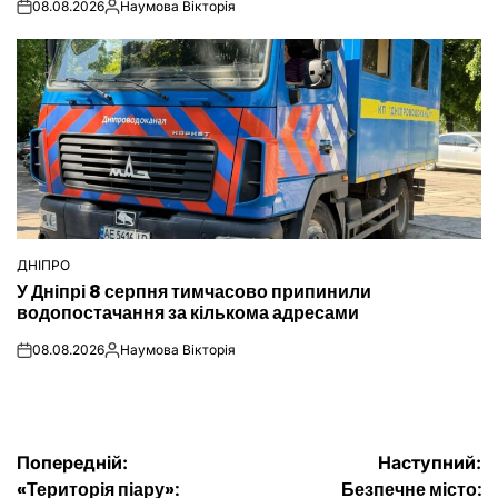
08.08.2026
Наумова Вікторія
on
Опубліковано
ДНІПРО
ОПУБЛІКУВАТИ
У Дніпрі 8 серпня тимчасово припинили
У
водопостачання за кількома адресами
08.08.2026
Наумова Вікторія
on
Опубліковано
Навігація
Попередній:
Наступний:
«Територія піару»:
Безпечне місто: