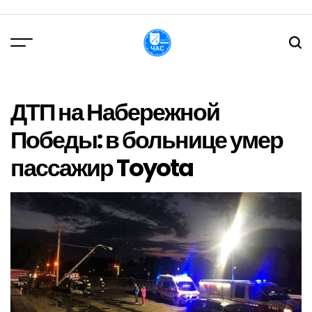
Перейти
до
вмісту
DPChas
ДТП на Набережной
Победы: в больнице умер
пассажир Toyota