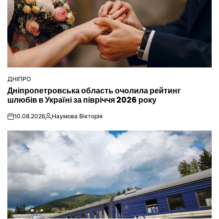
ДНІПРО
ОПУБЛІКУВАТИ
Дніпропетровська область очолила рейтинг
У
шлюбів в Україні за півріччя 2026 року
10.08.2026
Наумова Вікторія
on
Опубліковано