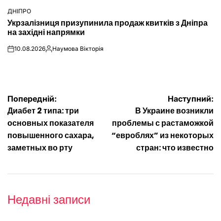
ДНІПРО
ОПУБЛІКУВАТИ
Укрзалізниця призупинила продаж квитків з Дніпра
У
на західні напрямки
10.08.2026
Наумова Вікторія
on
Опубліковано
Навігація
Попередній:
Наступний:
Диабет 2 типа: три
В Украине возникли
записів
основных показателя
проблемы с растаможкой
повышенного сахара,
“евроблях” из некоторых
заметных во рту
стран: что известно
Недавні записи