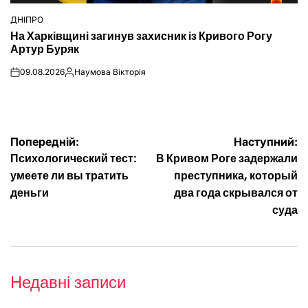
ДНІПРО
ОПУБЛІКУВАТИ
На Харківщині загинув захисник із Кривого Рогу
У
Артур Буряк
09.08.2026
Наумова Вікторія
on
Опубліковано
Навігація
Попередній:
Наступний:
Психологический тест:
В Кривом Роге задержали
записів
умеете ли вы тратить
преступника, который
деньги
два года скрывался от
суда
Недавні записи