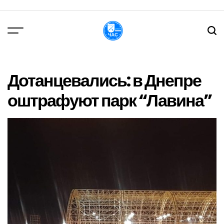
Перейти
до
вмісту
DPChas
Дотанцевались: в Днепре
оштрафуют парк “Лавина”