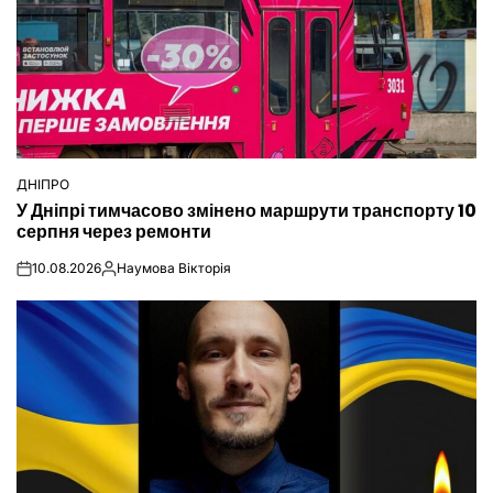
ДНІПРО
ОПУБЛІКУВАТИ
У Дніпрі тимчасово змінено маршрути транспорту 10
У
серпня через ремонти
10.08.2026
Наумова Вікторія
on
Опубліковано