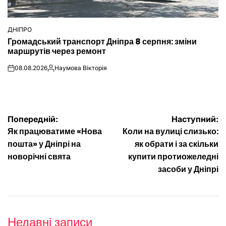
ДНІПРО
ОПУБЛІКУВАТИ
Громадський транспорт Дніпра 8 серпня: зміни
У
маршрутів через ремонт
08.08.2026
Наумова Вікторія
on
Опубліковано
Навігація
Попередній:
Наступний:
Як працюватиме «Нова
Коли на вулиці слизько:
записів
пошта» у Дніпрі на
як обрати і за скільки
новорічні свята
купити протиожеледні
засоби у Дніпрі
Недавні записи