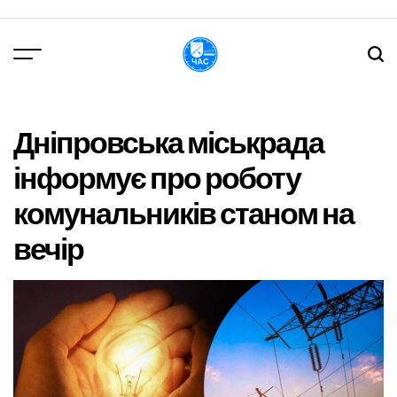
Перейти
до
вмісту
DPChas
Дніпровська міськрада
інформує про роботу
комунальників станом на
вечір