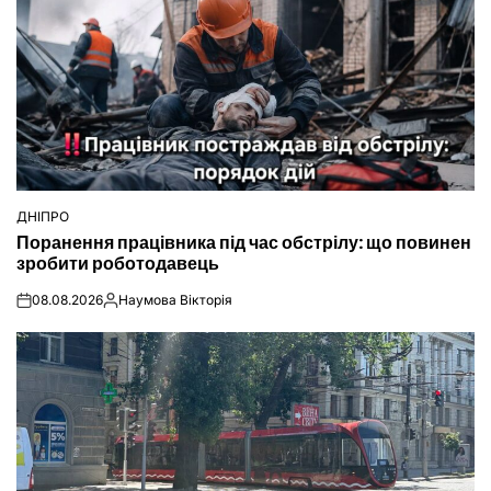
ДНІПРО
ОПУБЛІКУВАТИ
Поранення працівника під час обстрілу: що повинен
У
зробити роботодавець
08.08.2026
Наумова Вікторія
on
Опубліковано