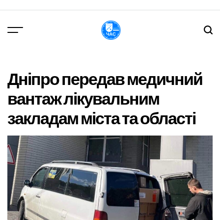
Перейти
до
вмісту
DPChas
Дніпро передав медичний
вантаж лікувальним
закладам міста та області