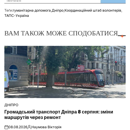
Теґи:
гуманітарна допомога
,
Дніпро
,
Координаційний штаб волонтерів
,
ТАПС-Україна
ВАМ ТАКОЖ МОЖЕ СПОДОБАТИСЯ
ДНІПРО
ОПУБЛІКУВАТИ
Громадський транспорт Дніпра 8 серпня: зміни
У
маршрутів через ремонт
08.08.2026
Наумова Вікторія
on
Опубліковано