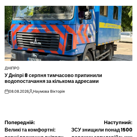
ДНІПРО
ОПУБЛІКУВАТИ
У Дніпрі 8 серпня тимчасово припинили
У
водопостачання за кількома адресами
08.08.2026
Наумова Вікторія
on
Опубліковано
Навігація
Попередній:
Наступний:
Великі та комфортні:
ЗСУ знищили понад 1500