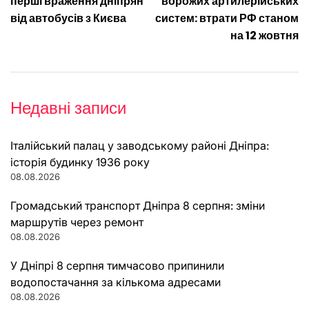
записів
перші враження дніпрян
ворожих артилерійських
від автобусів з Києва
систем: втрати РФ станом
на 12 жовтня
Недавні записи
Італійський палац у заводському районі Дніпра:
історія будинку 1936 року
08.08.2026
Громадський транспорт Дніпра 8 серпня: зміни
маршрутів через ремонт
08.08.2026
У Дніпрі 8 серпня тимчасово припинили
водопостачання за кількома адресами
08.08.2026