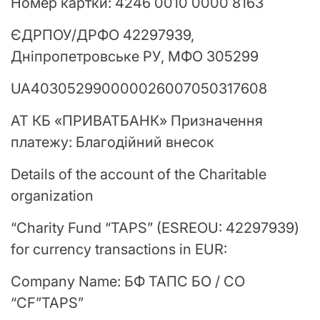
Номер картки: 4246 0010 0000 8163
ЄДРПОУ/ДРФО 42297939,
Дніпропетровське РУ, МФО 305299
UA403052990000026007050317608
АТ КБ «ПРИВАТБАНК» Призначення
платежу: Благодійний внесок
Details of the account of the Charitable
organization
“Charity Fund “TAPS” (ESREOU: 42297939)
for currency transactions in EUR:
Company Name: БФ TAПC БО / CO
“CF”TAPS”