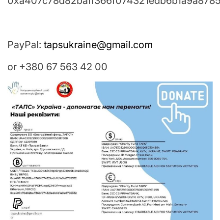
0xa407c78d82baff366f074321edb6b1a9a878
PayPal:
tapsukraine@gmail.com
or +380 67 563 42 00