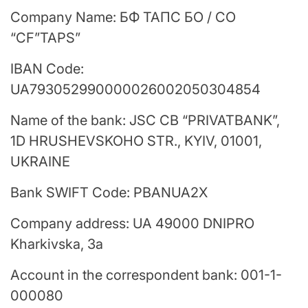
Company Name: БФ TAПC БО / CO
“CF”TAPS”
IBAN Code:
UA793052990000026002050304854
Name of the bank: JSC CB “PRIVATBANK”,
1D HRUSHEVSKOHO STR., KYIV, 01001,
UKRAINE
Bank SWIFT Code: PBANUA2X
Company address: UA 49000 DNIPRO
Kharkivska, 3a
Account in the correspondent bank: 001-1-
000080