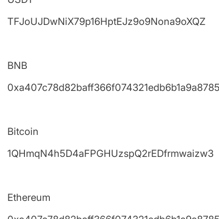
TFJoUJDwNiX79p16HptEJz9o9Nona9oXQZ
BNB
0xa407c78d82baff366f074321edb6b1a9a878
Bitcoin
1QHmqN4h5D4aFPGHUzspQ2rEDfrmwaizw3
Ethereum