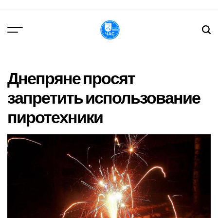
Перейти
до
вмісту
DPChas
Днепряне просят
запретить использование
пиротехники