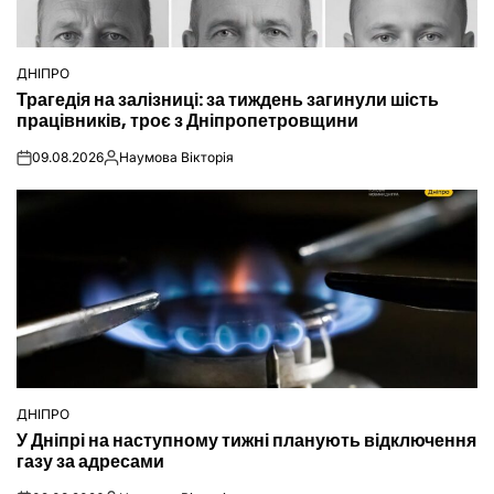
ДНІПРО
ОПУБЛІКУВАТИ
Трагедія на залізниці: за тиждень загинули шість
У
працівників, троє з Дніпропетровщини
09.08.2026
Наумова Вікторія
on
Опубліковано
ДНІПРО
ОПУБЛІКУВАТИ
У Дніпрі на наступному тижні планують відключення
У
газу за адресами