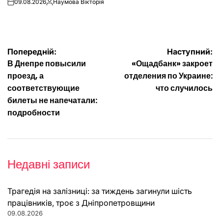
09.08.2026
Наумова Вікторія
on
Опубліковано
Навігація
Попередній:
Наступний:
В Днепре повысили
«Ощадбанк» закроет
записів
проезд, а
отделения по Украине:
соответствующие
что случилось
билеты не напечатали:
подробности
Недавні записи
Трагедія на залізниці: за тиждень загинули шість
працівників, троє з Дніпропетровщини
09.08.2026