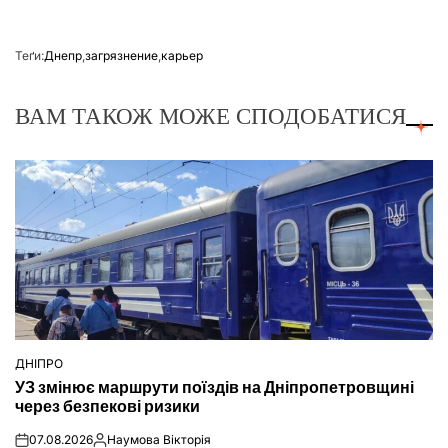
Теґи:
Днепр
,
загрязнение
,
карьер
ВАМ ТАКОЖ МОЖЕ СПОДОБАТИСЯ
ДНІПРО
ОПУБЛІКУВАТИ
УЗ змінює маршрути поїздів на Дніпропетровщині
У
через безпекові ризики
07.08.2026
Наумова Вікторія
on
Опубліковано