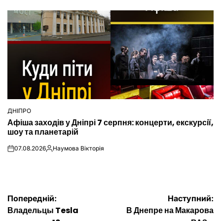
ДНІПРО
ОПУБЛІКУВАТИ
Афіша заходів у Дніпрі 7 серпня: концерти, екскурсії,
У
шоу та планетарій
07.08.2026
Наумова Вікторія
on
Опубліковано
Навігація
Попередній:
Наступний:
Владельцы Tesla
В Днепре на Макарова