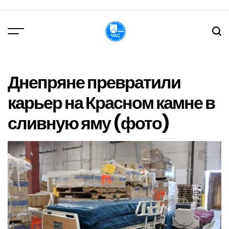
Перейти
до
вмісту
DPChas
Днепряне превратили
карьер на Красном камне в
сливную яму (фото)