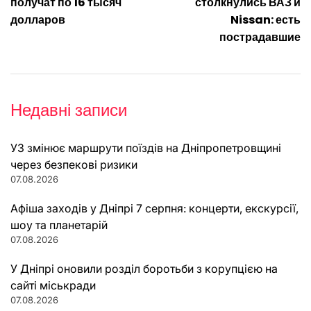
записів
получат по 16 тысяч
столкнулись ВАЗ и
долларов
Nissan: есть
пострадавшие
Недавні записи
УЗ змінює маршрути поїздів на Дніпропетровщині
через безпекові ризики
07.08.2026
Афіша заходів у Дніпрі 7 серпня: концерти, екскурсії,
шоу та планетарій
07.08.2026
У Дніпрі оновили розділ боротьби з корупцією на
сайті міськради
07.08.2026