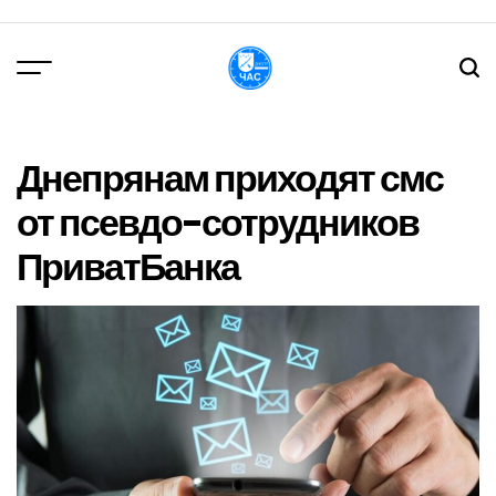
Перейти
до
вмісту
DPChas
Днепрянам приходят смс
от псевдо-сотрудников
ПриватБанка