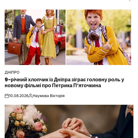
ДНІПРО
ОПУБЛІКУВАТИ
9-річний хлопчик із Дніпра зіграє головну роль у
У
новому фільмі про Петрика П’яточкина
10.08.2026
Наумова Вікторія
on
Опубліковано