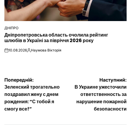
ДНІПРО
ОПУБЛІКУВАТИ
Дніпропетровська область очолила рейтинг
У
шлюбів в Україні за півріччя 2026 року
10.08.2026
Наумова Вікторія
on
Опубліковано
Навігація
Попередній:
Наступний:
Зеленский трогательно
В Украине ужесточили
записів
поздравил жену с днем
ответственность за
рождения: “С тобой я
нарушение пожарной
смогу все!”
безопасности