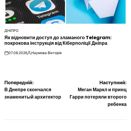
ДНІПРО
ОПУБЛІКУВАТИ
Як відновити доступ до зламаного Telegram:
У
покрокова інструкція від Кіберполіції Дніпра
07.08.2026
Наумова Вікторія
on
Опубліковано
Навігація
Попередній:
Наступний:
В Днепре скончался
Меган Маркл и принц
записів
знаменитый архитектор
Гарри потеряли второго
ребенка