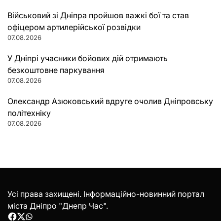
Військовий зі Дніпра пройшов важкі бої та став
офіцером артилерійської розвідки
07.08.2026
У Дніпрі учасники бойових дій отримають
безкоштовне паркування
07.08.2026
Олександр Азюковський вдруге очолив Дніпровську
політехніку
07.08.2026
Усі права захищені. Інформаційно-новинний портал
міста Дніпро "Днепр Час".