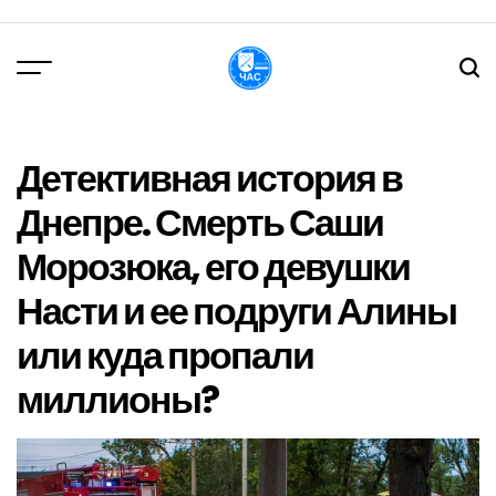
Перейти
до
вмісту
DPChas
Детективная история в
Днепре. Смерть Саши
Морозюка, его девушки
Насти и ее подруги Алины
или куда пропали
миллионы?