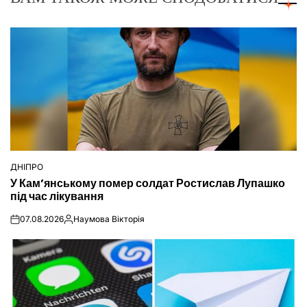
ДНІПРО
ОПУБЛІКУВАТИ
У Кам’янському помер солдат Ростислав Лупашко
У
під час лікування
07.08.2026
Наумова Вікторія
on
Опубліковано