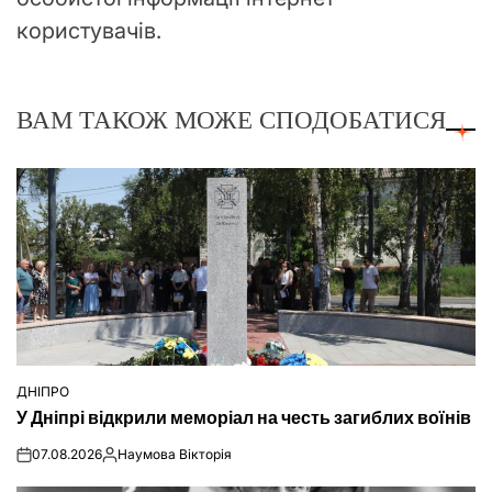
користувачів.
ВАМ ТАКОЖ МОЖЕ СПОДОБАТИСЯ
ДНІПРО
ОПУБЛІКУВАТИ
У Дніпрі відкрили меморіал на честь загиблих воїнів
У
07.08.2026
Наумова Вікторія
on
Опубліковано