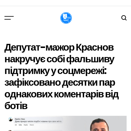
Перейти
до
вмісту
DPChas
Депутат-мажор Краснов
накручує собі фальшиву
підтримку у соцмережі:
зафіксовано десятки пар
однакових коментарів від
ботів