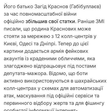
Його батько Загід Краснов (Габібуллаєв)
за час повномасштабної війни
офіційно
збільшив свої статки
. Раніше ЗМІ
писали, що родина Краснових може
стояти за мережею з 12 колл-центрів у
Києві, Одесі та Дніпрі. Тепер до цієї
картини додається армія фейкових
акаунтів із краденими обличчями, яка
злагоджено відпрацьовує під постами
депутата-мажора. Відомо, що боти
активно використовуються в шахрайських
колл-центрах у схемах для автоматизації
атак, маскування під офіційні сервіси та
первинного відбору жертв та для фішингу
особистої інформації інтернет-