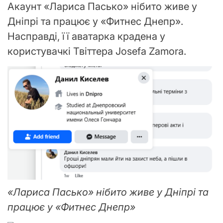
Акаунт «Лариса Пасько» нібито живе у
Дніпрі та працює у «Фитнес Днепр».
Насправді, її аватарка крадена у
користувачкі Твіттера Josefa Zamora.
«Лариса Пасько» нібито живе у Дніпрі та
працює у «Фитнес Днепр»