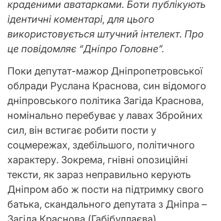
краденими аватарками. Боти публікують
ідентичні коментарі, для цього
використовується штучний інтелект. Про
це повідомляє “Дніпро Головне”.
Поки депутат-мажор Дніпропетровської
облради Руслана Краснова, син відомого
дніпровського політика Загіда Краснова,
номінально перебуває у лавах Збройних
сил, він встигає робити пости у
соцмережах, здебільшого, політичного
характеру. Зокрема, гнівні опозиційні
тексти, як зараз неправильно керують
Дніпром або ж пости на підтримку свого
батька, скандального депутата з Дніпра –
Загіда Краснова (Габібуллаєва).