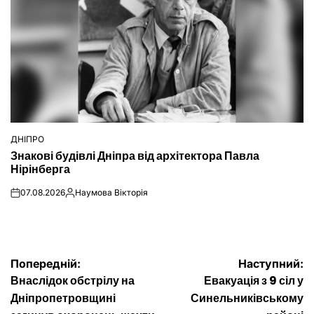
ДНІПРО
ОПУБЛІКУВАТИ
Знакові будівлі Дніпра від архітектора Павла
У
Нірінберга
07.08.2026
Наумова Вікторія
on
Опубліковано
Навігація
Попередній:
Наступний:
Внаслідок обстрілу на
Евакуація з 9 сіл у
записів
Дніпропетровщині
Синельниківському