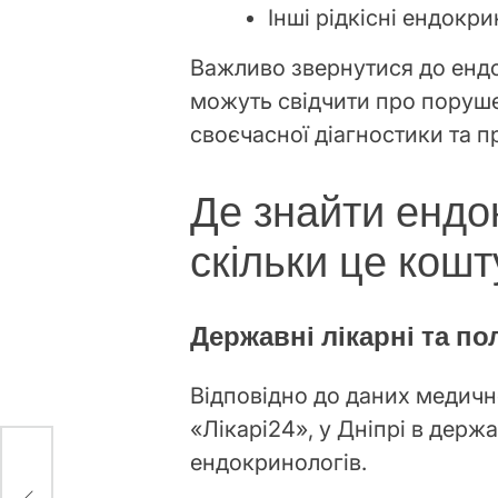
Інші рідкісні ендокр
Важливо звернутися до ендо
можуть свідчити про поруше
своєчасної діагностики та п
Де знайти ендок
скільки це кошт
Державні лікарні та по
Відповідно до даних медично
«Лікарі24», у Дніпрі в дер
ендокринологів.
жі