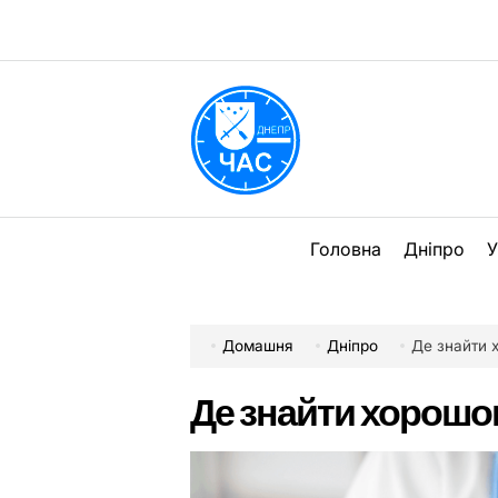
Перейти
до
вмісту
DPChas
Головна
Дніпро
У
Домашня
Дніпро
Де знайти 
Де знайти хорошог