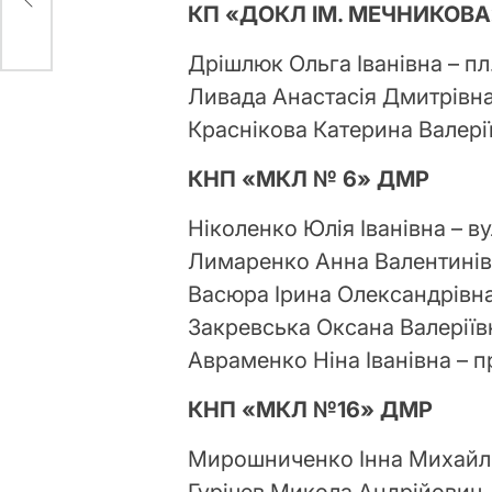
КП «ДОКЛ ІМ. МЕЧНИКОВА
Дрішлюк Ольга Іванівна – пл.
Ливада Анастасія Дмитрівна 
Краснікова Катерина Валерії
КНП «МКЛ № 6» ДМР
Ніколенко Юлія Іванівна – ву
Лимаренко Анна Валентинівн
Васюра Ірина Олександрівна 
Закревська Оксана Валеріївна
Авраменко Ніна Іванівна – п
КНП «МКЛ №16» ДМР
Мирошниченко Інна Михайлівн