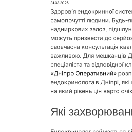
31.03.2025
Здоров’я ендокринної систе
самопочутті людини. Будь-я
надниркових залоз, підшлун
можуть призвести до серйоз
своєчасна консультація ква
важливою. Для мешканців Д
спеціаліста та відповідної к
«
Дніпро Оперативний
»
розп
ендокринолога в Дніпрі, які 
на який рівень цін варто очі
Які захворюван
Ендокринолог займається д