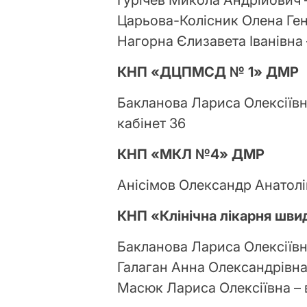
Гурічев Микола Андрійович –
Царьова-Колісник Олена Генн
Нагорна Єлизавета Іванівна 
КНП «ДЦПМСД № 1» ДМР
Бакланова Лариса Олексіївн
кабінет 36
КНП «МКЛ №4» ДМР
Анісімов Олександр Анатолій
КНП «Клінічна лікарня шв
Бакланова Лариса Олексіївна
Галаган Анна Олександрівна –
Масюк Лариса Олексіївна – 