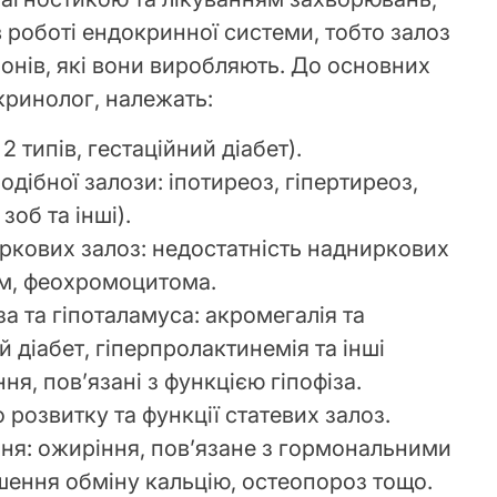
 роботі ендокринної системи, тобто залоз
монів, які вони виробляють. До основних
кринолог, належать:
 2 типів, гестаційний діабет).
ібної залози: іпотиреоз, гіпертиреоз,
зоб та інші).
кових залоз: недостатність надниркових
зм, феохромоцитома.
а та гіпоталамуса: акромегалія та
й діабет, гіперпролактинемія та інші
я, пов’язані з функцією гіпофіза.
розвитку та функції статевих залоз.
ня: ожиріння, пов’язане з гормональними
ення обміну кальцію, остеопороз тощо.