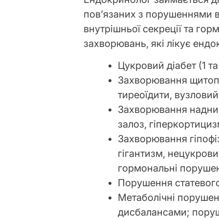
пов’язаних з порушеннями в
внутрішньої секреції та гор
захворювань, які лікує ендо
Цукровий діабет (1 та
Захворювання щитопод
тиреоїдити, вузловий 
Захворювання наднир
залоз, гіперкортици
Захворювання гіпофіз
гігантизм, нецукрови
гормональні порушенн
Порушення статевого 
Метаболічні порушен
дисбалансами; поруш