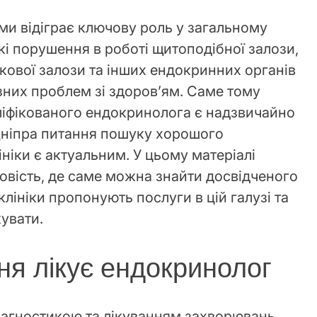
ми відіграє ключову роль у загальному
кі порушення в роботі щитоподібної залози,
кової залози та інших ендокринних органів
них проблем зі здоров’ям. Саме тому
ліфікованого ендокринолога є надзвичайно
ніпра питання пошуку хорошого
лініки є актуальним. У цьому матеріалі
овість, де саме можна знайти досвідченого
клініки пропонують послуги в цій галузі та
кувати.
ня лікує ендокринолог
іагностикою та лікуванням захворювань,