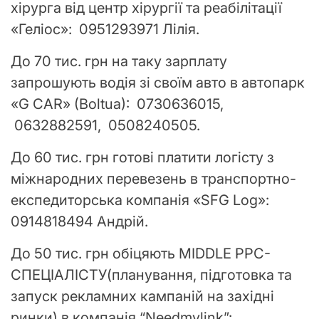
хірурга від центр хірургії та реабілітації
«Геліос»: 0951293971 Лілія.
До 70 тис. грн на таку зарплату
запрошують водія зі своїм авто в автопарк
«G CAR» (Boltua): 0730636015,
0632882591, 0508240505.
До 60 тис. грн готові платити логісту з
міжнародних перевезень в транспортно-
експедиторська компанія «SFG Log»:
0914818494 Андрій.
До 50 тис. грн обіцяють MIDDLE PPC-
СПЕЦІАЛІСТУ(планування, підготовка та
запуск рекламних кампаній на західні
ринки) в компанія “Needmylink”: