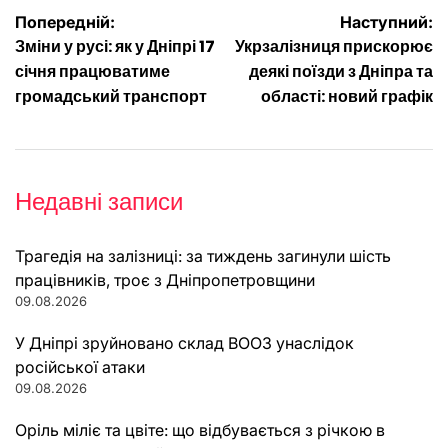
Навігація
Попередній:
Наступний:
Зміни у русі: як у Дніпрі 17
Укрзалізниця прискорює
записів
січня працюватиме
деякі поїзди з Дніпра та
громадський транспорт
області: новий графік
Недавні записи
Трагедія на залізниці: за тиждень загинули шість
працівників, троє з Дніпропетровщини
09.08.2026
У Дніпрі зруйновано склад ВООЗ унаслідок
російської атаки
09.08.2026
Оріль міліє та цвіте: що відбувається з річкою в