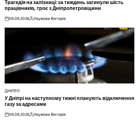
Трагедія на залізниці: за тиждень загинули шість
У
працівників, троє з Дніпропетровщини
09.08.2026
Наумова Вікторія
on
Опубліковано
ДНІПРО
ОПУБЛІКУВАТИ
У Дніпрі на наступному тижні планують відключення
У
газу за адресами
09.08.2026
Наумова Вікторія
on
Опубліковано