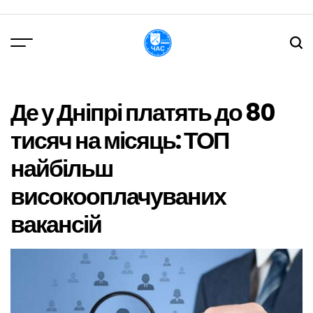
Перейти
до
вмісту
DPChas
Де у Дніпрі платять до 80
тисяч на місяць: ТОП
найбільш
високооплачуваних
вакансій