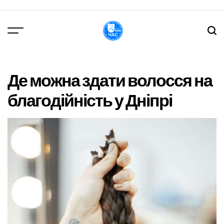
Перейти
до
вмісту
DPChas
Де можна здати волосся на
благодійність у Дніпрі