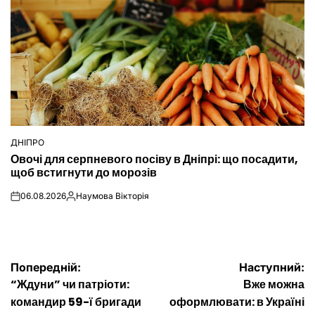
ДНІПРО
ОПУБЛІКУВАТИ
Овочі для серпневого посіву в Дніпрі: що посадити,
У
щоб встигнути до морозів
06.08.2026
Наумова Вікторія
on
Опубліковано
Навігація
Попередній:
Наступний:
“Ждуни” чи патріоти:
Вже можна
записів
командир 59-ї бригади
оформлювати: в Україні