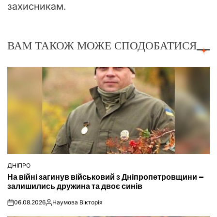
захисникам.
ВАМ ТАКОЖ МОЖЕ СПОДОБАТИСЯ
ДНІПРО
ОПУБЛІКУВАТИ
На війні загинув військовий з Дніпропетровщини –
У
залишились дружина та двоє синів
06.08.2026
Наумова Вікторія
on
Опубліковано